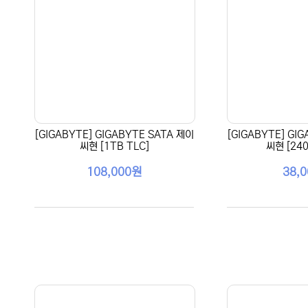
[GIGABYTE] GIGABYTE SATA 제이
[GIGABYTE] GI
씨현 [1TB TLC]
씨현 [240
108,000원
38,