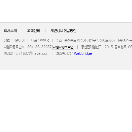
회사소개
|
고객센터
|
개인정보취급방침
상호 : 디앤아이 | 대표 : 천인국 | 주소 : 충청북도 청주시 서원구 무심서로 607, 1층(사
사업자등록번호 : 301-86-32087
| 통신판매업신고 : 2015-충북청주-0672 
사업자정보확인
이메일 :
dni1607@naver.com
| 호스팅제공 :
WebBridge
COPYRIGHT 20