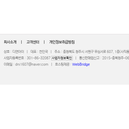
회사소개
|
고객센터
|
개인정보취급방침
상호 : 디앤아이 | 대표 : 천인국 | 주소 : 충청북도 청주시 서원구 무심서로 607, 1층(사
사업자등록번호 : 301-86-32087
| 통신판매업신고 : 2015-충북청주-0672 
사업자정보확인
이메일 :
dni1607@naver.com
| 호스팅제공 :
WebBridge
COPYRIGHT 20