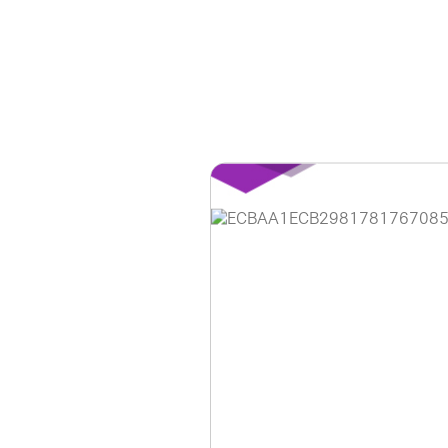
홈페이지 이용 안
안녕하세요, (주)디앤
현재 내부 사정으로 
불편을 드려 죄송합니
제품 문의, 견적 문의
다.
043-274-6789 /
또는 네이버에서 "디