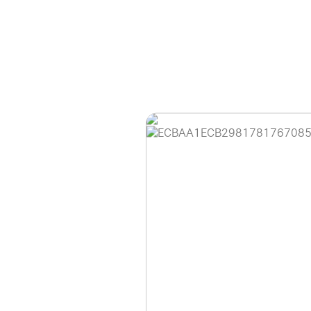
홈페이지 이용 안
안녕하세요, (주)디앤
현재 내부 사정으로 
불편을 드려 죄송합니
제품 문의, 견적 문의
다.
043-274-6789 /
또는 네이버에서 "디
셔도 됩니다.