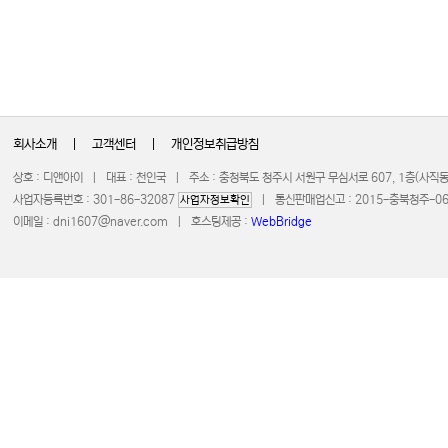
회사소개
|
고객센터
|
개인정보취급방침
상호 : 디앤아이 | 대표 : 천인국 | 주소 : 충청북도 청주시 서원구 무심서로 607, 1층(사
사업자등록번호 : 301-86-32087
| 통신판매업신고 : 2015-충북청주-0672 
사업자정보확인
이메일 :
dni1607@naver.com
| 호스팅제공 :
WebBridge
COPYRIGHT 20