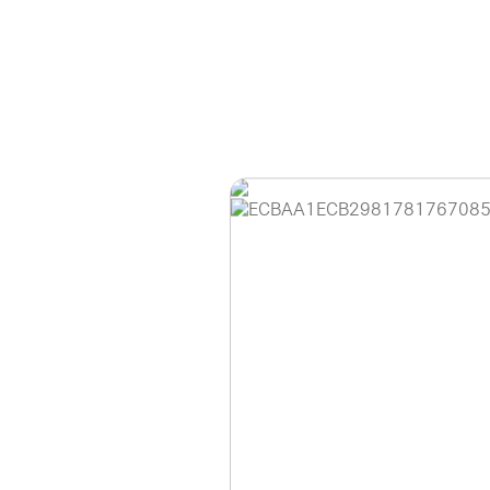
홈페이지 이용 안
안녕하세요, (주)디앤
현재 내부 사정으로 
불편을 드려 죄송합니
제품 문의, 견적 문의
다.
043-274-6789 /
또는 네이버에서 "디
셔도 됩니다.