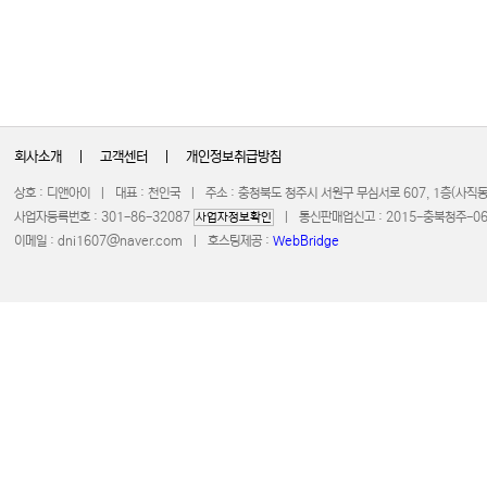
회사소개
|
고객센터
|
개인정보취급방침
상호 : 디앤아이 | 대표 : 천인국 | 주소 : 충청북도 청주시 서원구 무심서로 607, 1층(사
사업자등록번호 : 301-86-32087
| 통신판매업신고 : 2015-충북청주-0672 
사업자정보확인
이메일 :
dni1607@naver.com
| 호스팅제공 :
WebBridge
COPYRIGHT 20