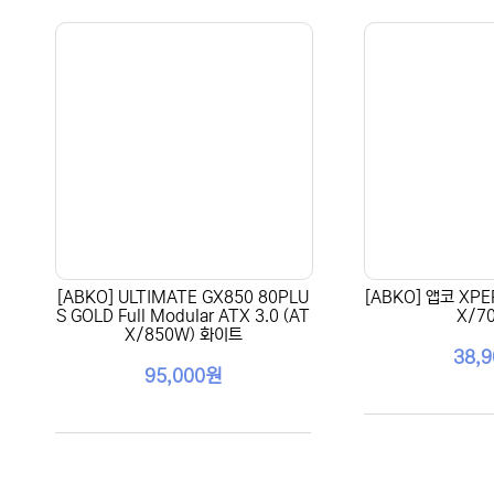
[ABKO] ULTIMATE GX850 80PLU
[ABKO] 앱코 XPE
S GOLD Full Modular ATX 3.0 (AT
X/7
X/850W) 화이트
38,
95,000원