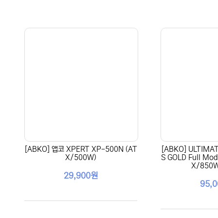
[ABKO] 앱코 XPERT XP-500N (AT
[ABKO] ULTIMA
X/500W)
S GOLD Full Mod
X/850
29,900원
95,