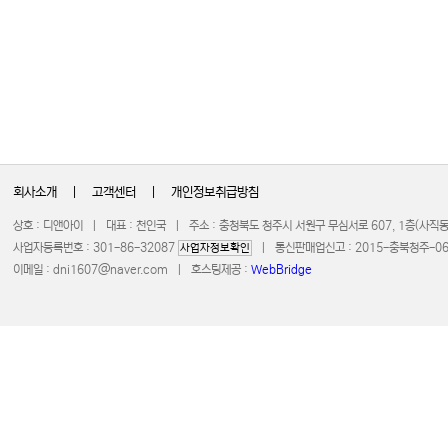
회사소개
|
고객센터
|
개인정보취급방침
상호 : 디앤아이 | 대표 : 천인국 | 주소 : 충청북도 청주시 서원구 무심서로 607, 1층(사
사업자등록번호 : 301-86-32087
| 통신판매업신고 : 2015-충북청주-0672 
사업자정보확인
이메일 :
dni1607@naver.com
| 호스팅제공 :
WebBridge
COPYRIGHT 20