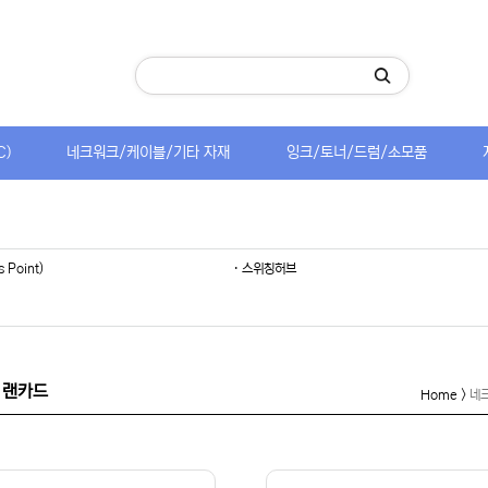
C)
네크워크/케이블/기타 자재
잉크/토너/드럼/소모품
s Point)
· 스위칭허브
 랜카드
Home >
네크