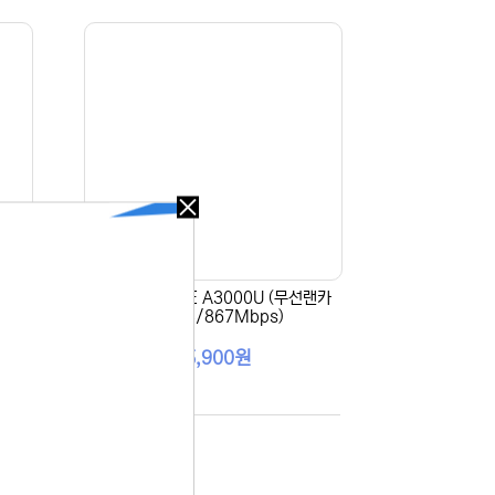
오늘
다시
보지
않기
선랜카
[EFM] ipTIME A3000U (무선랜카
드/USB/867Mbps)
오늘
다시
15,900원
보지
않기
 있습니다.
실 수 있습니