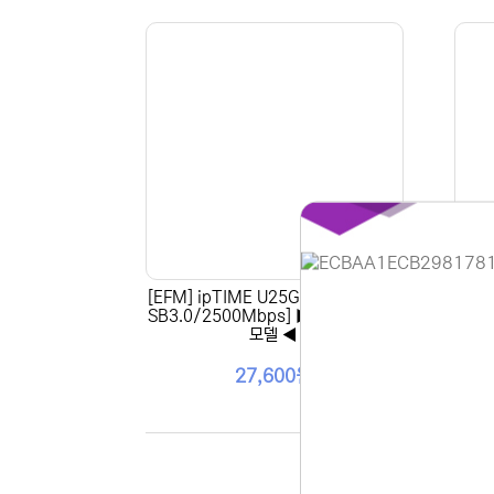
[EFM] ipTIME U25G [유선랜카드/U
[EF
SB3.0/2500Mbps] ▶ U2500 후속
모델 ◀
홈페이지 
27,600원
안녕하세요,
현재 내부 
불편을 드려
제품 문의,
다.