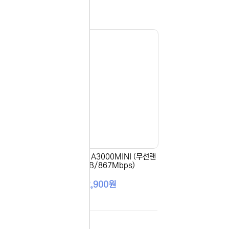
 이용해 주
선랜카
[EFM] ipTIME A3000MINI (무선랜
 pl
카드/USB/867Mbps)
12,900원