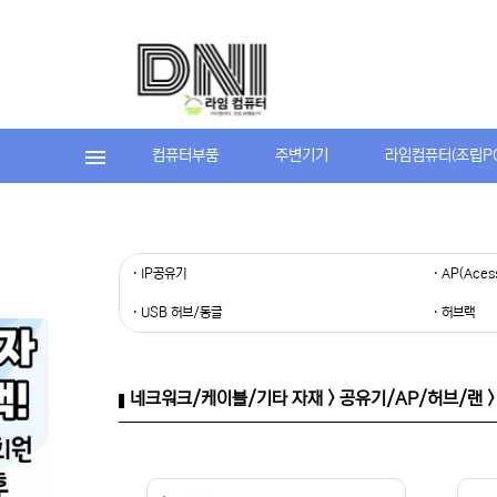
컴퓨터부품
주변기기
라임컴퓨터(조립P
· IP공유기
· AP(Aces
· USB 허브/동글
· 허브랙
네크워크/케이블/기타 자재 > 공유기/AP/허브/랜 >