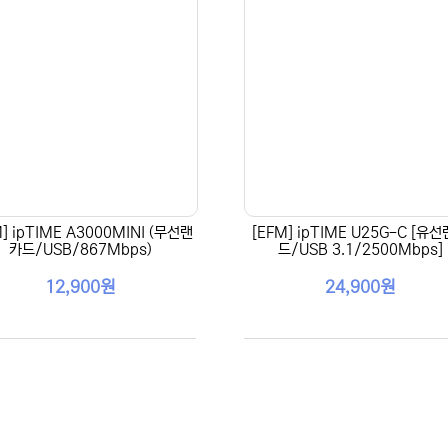
M] ipTIME A3000MINI (무선랜
[EFM] ipTIME U25G-C [유
카드/USB/867Mbps)
드/USB 3.1/2500Mbps]
12,900원
24,900원