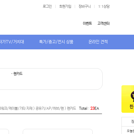
로그인
|
회원가입
|
장바구니
|
1:1상담
이벤트
고객센터
저가TV/거치대
특가/중고/전시 상품
온라인 견적
· 랜카드
워크/케이블/기타 자재 > 공유기/AP/허브/랜 > 랜카드
Total :
23
EA
오늘