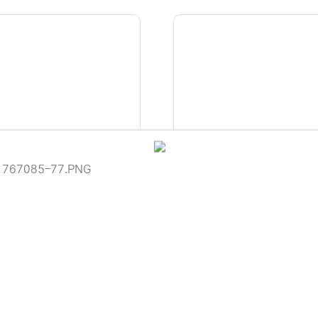
M] ipTIME N150UA3 (무선랜카
[EFM] ipTIME A3000UA (무
드/USB/150Mbps)
드/USB/1200Mbps)
9,900원
21,900원
이용 안내
일시품절
 (주)디앤아이입니다.
사정으로 인해 홈페이지 관리 및 상품 업데이트가 원활하게 진행되지 않고
 죄송합니다.
 견적 문의 및 상담은 아래 연락처로 문의해 주시면 더욱 빠르게 안내받으