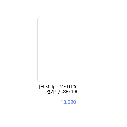
043-274
또는 네이버
셔도 됩니다
항상 더 나
감사합니다.
(주)디앤아
[EFM] ipTIME U1000 PLUS [유선
[EF
랜카드/USB/1000Mbps]
SB/
13,020원