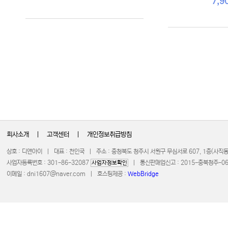
7,9
회사소개
|
고객센터
|
개인정보취급방침
상호 : 디앤아이 | 대표 : 천인국 | 주소 : 충청북도 청주시 서원구 무심서로 607, 1층(사
사업자등록번호 : 301-86-32087
| 통신판매업신고 : 2015-충북청주-0672 
사업자정보확인
이메일 :
dni1607@naver.com
| 호스팅제공 :
WebBridge
COPYRIGHT 20