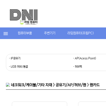
컴퓨터부품
주변기기
라임컴퓨터(조립PC)
· IP공유기
· AP(Acess Point)
· USB 허브/동글
· 허브랙
네크워크/케이블/기타 자재 > 공유기/AP/허브/랜 > 랜카드