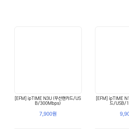
[EFM] ipTIME N3U (무선랜카드/US
[EFM] ipTIME 
B/300Mbps)
드/USB/1
7,900원
9,9