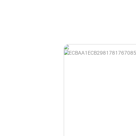
홈페이지 이용 안
안녕하세요, (주)디앤
현재 내부 사정으로 
불편을 드려 죄송합니
제품 문의, 견적 문의
다.
043-274-6789 /
또는 네이버에서 "디
셔도 됩니다.
항상 더 나은 서비스