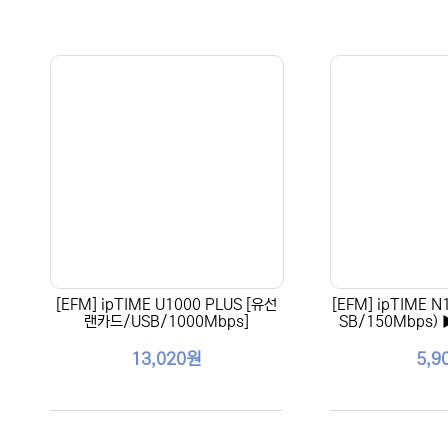
[EFM] ipTIME U1000 PLUS [유선
[EFM] ipTIME 
랜카드/USB/1000Mbps]
SB/150Mbps) 
13,020원
5,9