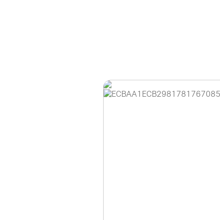
홈페이지 이용 안
안녕하세요, (주)디앤
현재 내부 사정으로 
불편을 드려 죄송합니
제품 문의, 견적 문의
다.
043-274-6789 /
또는 네이버에서 "디
셔도 됩니다.