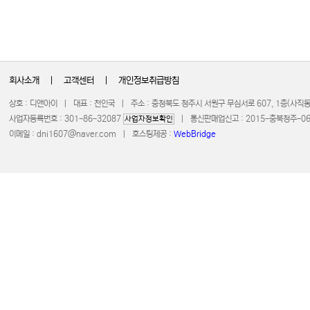
회사소개
|
고객센터
|
개인정보취급방침
상호 : 디앤아이 | 대표 : 천인국 | 주소 : 충청북도 청주시 서원구 무심서로 607, 1층(사
사업자등록번호 : 301-86-32087
| 통신판매업신고 : 2015-충북청주-0672 
사업자정보확인
이메일 :
dni1607@naver.com
| 호스팅제공 :
WebBridge
COPYRIGHT 20