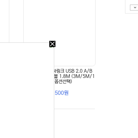
오늘
다시
보지
않기
A/B
[AB고급형] 마하링크 USB 2.0 A/B
오늘
M 옵
고급형 실드 케이블 1.8M (3M/5M/1
0M 옵션선택)
다시
보지
2,500원
 있습니다.
않기
실 수 있습니
 이용해 주