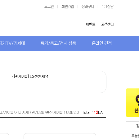
로그인
|
회원가입
|
장바구니
|
1:1상담
이벤트
고객센터
저가TV/거치대
특가/중고/전시 상품
온라인 견적
· [랜케이블] LS전선 제작
/케이블/기타 자재 > 랜/USB/통신 케이블 > USB2.0
Total :
12
EA
오늘