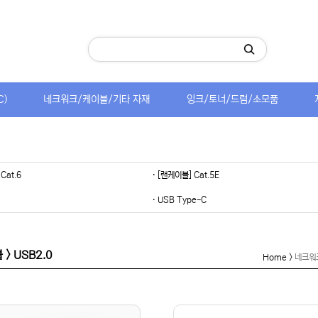
C)
네크워크/케이블/기타 자재
잉크/토너/드럼/소모품
Cat.6
· [랜케이블] Cat.5E
· USB Type-C
> USB2.0
Home >
네크워크