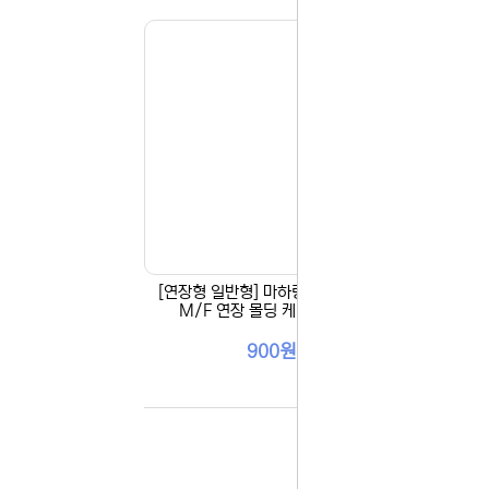
감사합니다.
(주)디앤아
[연장형 일반형] 마하링크 USB 2.0
[연장
M/F 연장 몰딩 케이블 1M (
장 리
900원