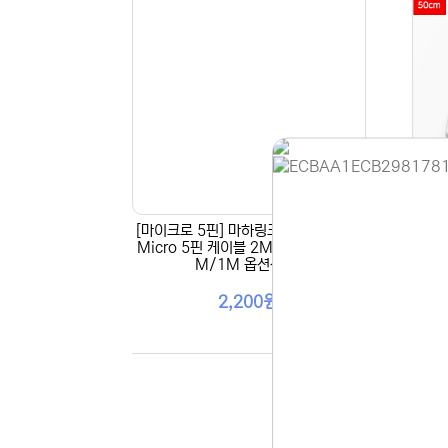
[마이크로 5핀] 마하링크 USB 2.0 A-
[마이
Micro 5핀 케이블 2M (30CM/60C
P 고
M/1M 옵션선택)
홈페이지 
안녕하세요,
2,200원
현재 내부 
불편을 드려
제품 문의,
다.
043-274
또는 네이버
셔도 됩니다
항상 더 나