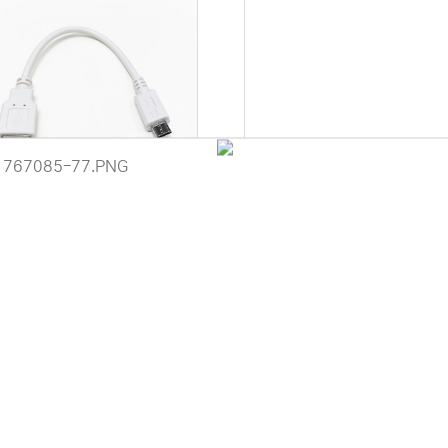
크로 5핀] 마하링크 USB 5핀 DC
[AB일반형] 마하링크 USB 2.0 
속충전케이블 50CM (2M/3M 옵
일반 케이블 1.8M (3M/5M/10
션선택)
션선택)
이용 안내
 (주)디앤아이입니다.
1,700원
1,000원
사정으로 인해 홈페이지 관리 및 상품 업데이트가 원활하게 진행되지 않고
 죄송합니다.
 견적 문의 및 상담은 아래 연락처로 문의해 주시면 더욱 빠르게 안내받으
-6789 / 렌탈문의 010-3409-6789
에서 "디앤아이" 또는 "디앤아이몰"을 검색하시어 네이버 스마트스토어를
.
은 서비스로 보답하겠습니다.