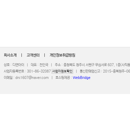
회사소개
|
고객센터
|
개인정보취급방침
상호 : 디앤아이 | 대표 : 천인국 | 주소 : 충청북도 청주시 서원구 무심서로 607, 1층(사
사업자등록번호 : 301-86-32087
| 통신판매업신고 : 2015-충북청주-0672 
사업자정보확인
이메일 :
dni1607@naver.com
| 호스팅제공 :
WebBridge
COPYRIGHT 20