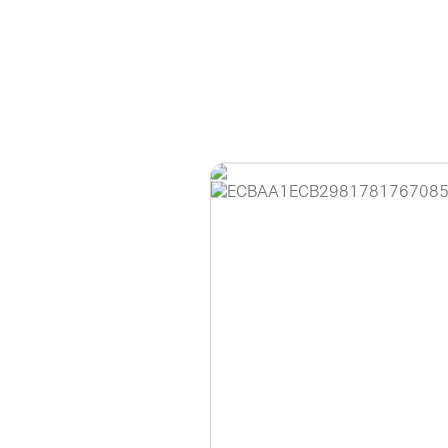
홈페이지 이용 안
안녕하세요, (주)디앤
현재 내부 사정으로 
불편을 드려 죄송합니
제품 문의, 견적 문의
다.
043-274-6789 /
또는 네이버에서 "디
셔도 됩니다.