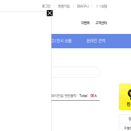
로그인
|
회원가입
|
장바구니
|
1:1상담
오늘
다시
이벤트
고객센터
보지
않기
저가TV/거치대
특가/중고/전시 상품
온라인 견적
오늘
다시
보지
 있습니다.
않기
실 수 있습니
· 아울렛/패치판넬/원텐블럭
 이용해 주
 > 네트워크 자재/공구/타이 > 아울렛/패치판넬/원텐블럭
Total :
0
EA
오늘