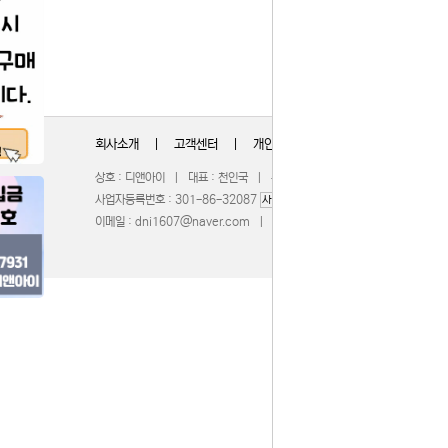
회사소개
|
고객센터
|
개인정보취급방침
상호 : 디앤아이 | 대표 : 천인국 | 주소 : 충청북도 청주시 서원구 무심서
사업자등록번호 : 301-86-32087
| 통신판매업신고 : 201
사업자정보확인
이메일 :
dni1607@naver.com
| 호스팅제공 :
WebBridge
COPY