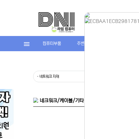
컴퓨터부품
주변기기
라임컴퓨터(조립P
홈페이지 
안녕하세요,
현재 내부 
불편을 드려
제품 문의,
· 네트워크 자재
· 네트워크 
다.
043-274
또는 네이버
셔도 됩니다
네크워크/케이블/기타 자재 > 네트워크 자재/공구
항상 더 나
감사합니다.
(주)디앤아