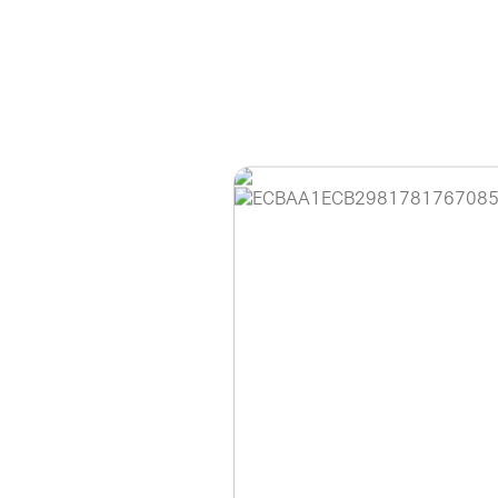
홈페이지 이용 안
안녕하세요, (주)디앤
현재 내부 사정으로 
불편을 드려 죄송합니
제품 문의, 견적 문의
다.
043-274-6789 /
또는 네이버에서 "디
셔도 됩니다.
항상 더 나은 서비스