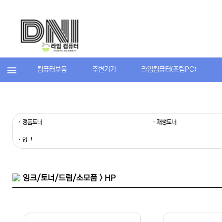
컴퓨터부품
주변기기
라임컴퓨터(조립PC)
· 정품토너
· 재생토너
· 잉크
잉크/토너/드럼/소모품 > HP