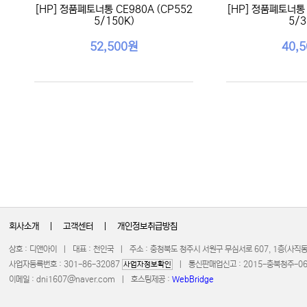
[HP] 정품폐토너통 CE980A (CP552
[HP] 정품폐토너통 
5/150K)
5/3
52,500원
40,
회사소개
|
고객센터
|
개인정보취급방침
상호 : 디앤아이 | 대표 : 천인국 | 주소 : 충청북도 청주시 서원구 무심서로 607, 1층(사
사업자등록번호 : 301-86-32087
| 통신판매업신고 : 2015-충북청주-0672 
사업자정보확인
이메일 :
dni1607@naver.com
| 호스팅제공 :
WebBridge
COPYRIGHT 20