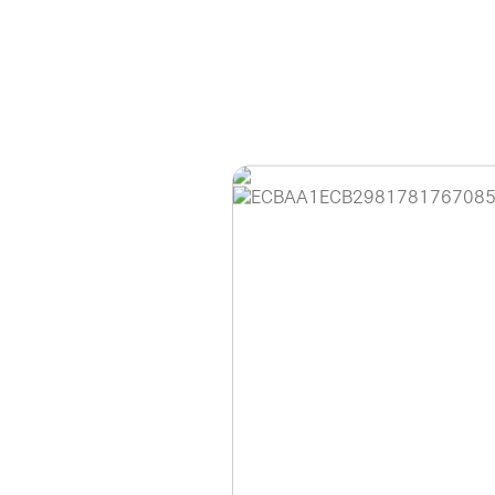
홈페이지 이용 안
안녕하세요, (주)디앤
현재 내부 사정으로 
불편을 드려 죄송합니
제품 문의, 견적 문의
다.
043-274-6789 /
또는 네이버에서 "디
셔도 됩니다.
항상 더 나은 서비스