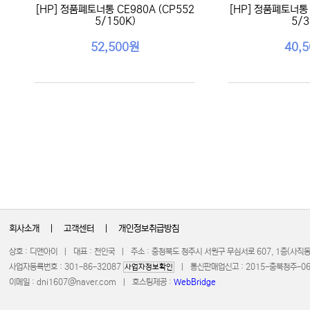
[HP] 정품폐토너통 CE980A (CP552
[HP] 정품폐토너통 
5/150K)
5/3
52,500원
40,
회사소개
|
고객센터
|
개인정보취급방침
상호 : 디앤아이 | 대표 : 천인국 | 주소 : 충청북도 청주시 서원구 무심서로 607, 1층(사
사업자등록번호 : 301-86-32087
| 통신판매업신고 : 2015-충북청주-0672 
사업자정보확인
이메일 :
dni1607@naver.com
| 호스팅제공 :
WebBridge
COPYRIGHT 20