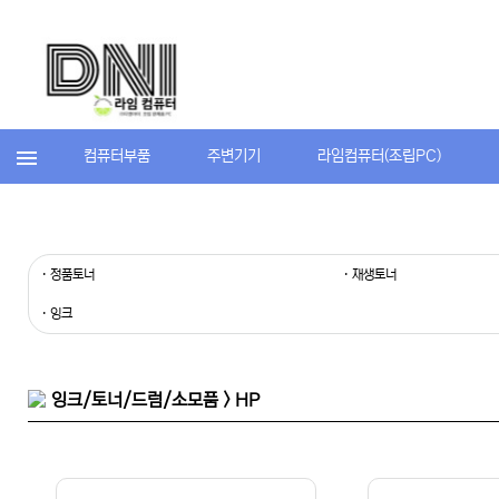
컴퓨터부품
주변기기
라임컴퓨터(조립PC)
· 정품토너
· 재생토너
· 잉크
잉크/토너/드럼/소모품 > HP