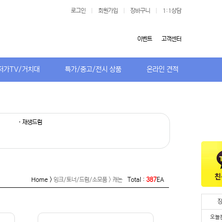
로그인
|
회원가입
|
장바구니
|
1:1상담
이벤트
고객센터
저가TV/거치대
특가/중고/전시 상품
온라인 견적
· 재생드럼
Home >
잉크/토너/드럼/소모품 > 캐논
Total :
387
EA
오늘