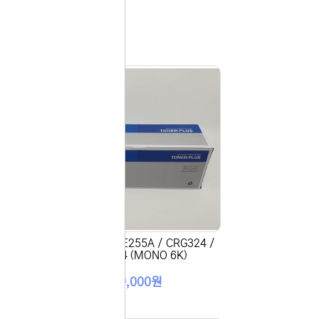
다시
보지
않기
오늘
다시
보지
 있습니다.
않기
실 수 있습니
 이용해 주
4H /
[토너플러스] CE255A / CRG324 /
CRG524 (MONO 6K)
19,000원