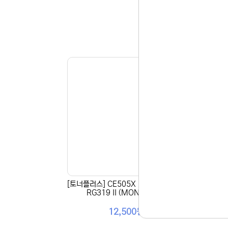
[토너플러스] CE505X / CF280X / C
[토너플
RG319 II (MONO 6.5K)
12,500원