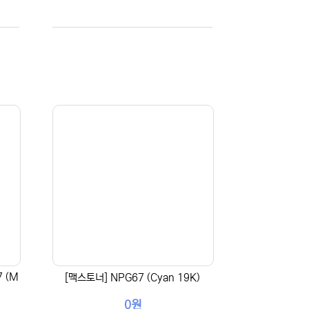
7 (M
[맥스토너] NPG67 (Cyan 19K)
0원