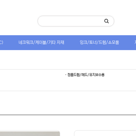
C)
네크워크/케이블/기타 자재
잉크/토너/드럼/소모품
· 정품드럼/헤드/유지보수용