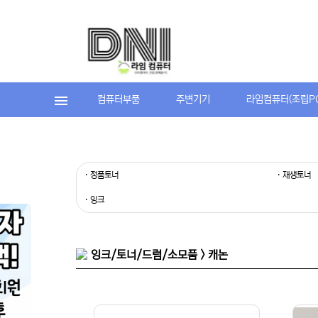
컴퓨터부품
주변기기
라임컴퓨터(조립P
· 정품토너
· 재생토너
· 잉크
잉크/토너/드럼/소모품 > 캐논