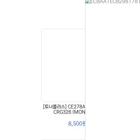
홈페이지 
안녕하세요,
현재 내부 
불편을 드려
제품 문의,
다.
043-274
또는 네이버
셔도 됩니다
항상 더 나
감사합니다.
(주)디앤아
[토너플러스] CE278A / CRG328 /
[토너
CRG326 (MONO 2.1K)
8,500원