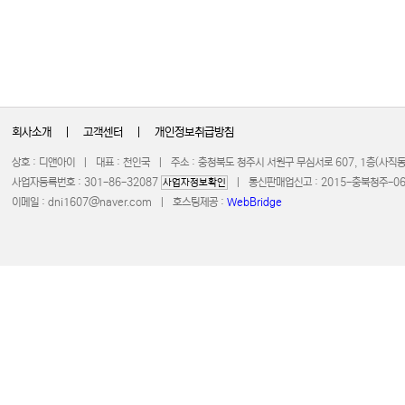
회사소개
|
고객센터
|
개인정보취급방침
상호 : 디앤아이 | 대표 : 천인국 | 주소 : 충청북도 청주시 서원구 무심서로 607, 1층(사
사업자등록번호 : 301-86-32087
| 통신판매업신고 : 2015-충북청주-0672 
사업자정보확인
이메일 :
dni1607@naver.com
| 호스팅제공 :
WebBridge
COPYRIGHT 20