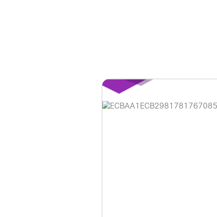
홈페이지 이용 안
안녕하세요, (주)디앤
현재 내부 사정으로 
불편을 드려 죄송합니
제품 문의, 견적 문의
다.
043-274-6789 /
또는 네이버에서 "디