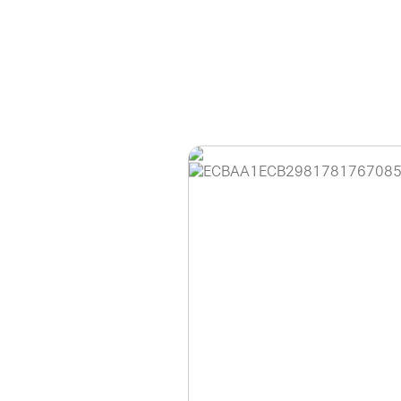
홈페이지 이용 안
안녕하세요, (주)디앤
현재 내부 사정으로 
불편을 드려 죄송합니
제품 문의, 견적 문의
다.
043-274-6789 /
또는 네이버에서 "디
셔도 됩니다.