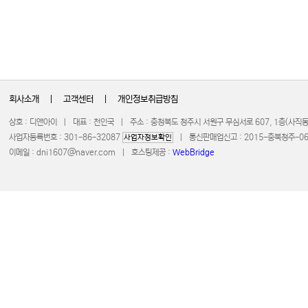
회사소개
|
고객센터
|
개인정보취급방침
상호 : 디앤아이 | 대표 : 천인국 | 주소 : 충청북도 청주시 서원구 무심서로 607, 1층(사
사업자등록번호 : 301-86-32087
| 통신판매업신고 : 2015-충북청주-0672 
사업자정보확인
이메일 :
dni1607@naver.com
| 호스팅제공 :
WebBridge
COPYRIGHT 20