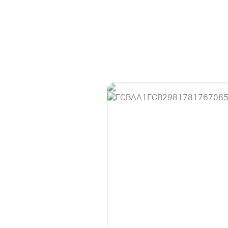
홈페이지 이용 안
안녕하세요, (주)디앤
현재 내부 사정으로 
불편을 드려 죄송합니
제품 문의, 견적 문의
다.
043-274-6789 /
또는 네이버에서 "디
셔도 됩니다.