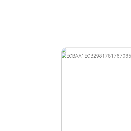
홈페이지 이용 안
안녕하세요, (주)디앤
현재 내부 사정으로 
불편을 드려 죄송합니
제품 문의, 견적 문의
다.
043-274-6789 /
또는 네이버에서 "디
셔도 됩니다.