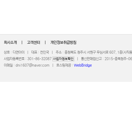
회사소개
|
고객센터
|
개인정보취급방침
상호 : 디앤아이 | 대표 : 천인국 | 주소 : 충청북도 청주시 서원구 무심서로 607, 1층(사
사업자등록번호 : 301-86-32087
| 통신판매업신고 : 2015-충북청주-0672 
사업자정보확인
이메일 :
dni1607@naver.com
| 호스팅제공 :
WebBridge
COPYRIGHT 20