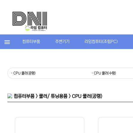
컴퓨터부품
주변기기
라임컴퓨터(조립PC)
· CPU 쿨러(공랭)
· CPU 쿨러(수랭)
컴퓨터부품 > 쿨러/ 튜닝용품 > CPU 쿨러(공랭)