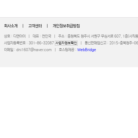
회사소개
|
고객센터
|
개인정보취급방침
상호 : 디앤아이 | 대표 : 천인국 | 주소 : 충청북도 청주시 서원구 무심서로 607, 1층(사
사업자등록번호 : 301-86-32087
| 통신판매업신고 : 2015-충북청주-0672 
사업자정보확인
이메일 :
dni1607@naver.com
| 호스팅제공 :
WebBridge
COPYRIGHT 20