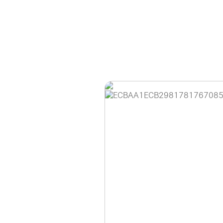
홈페이지 이용 안
안녕하세요, (주)디앤
현재 내부 사정으로 
불편을 드려 죄송합니
제품 문의, 견적 문의
다.
043-274-6789 /
또는 네이버에서 "디
셔도 됩니다.