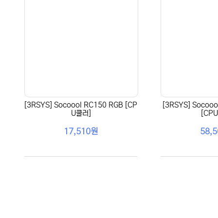
[3RSYS] Socoool RC150 RGB [CP
[3RSYS] Socoo
U쿨러]
[CP
17,510원
58,