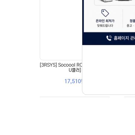
[3RSYS] Socoool RC150 RGB [CP
[3R
U쿨러]
17,510원