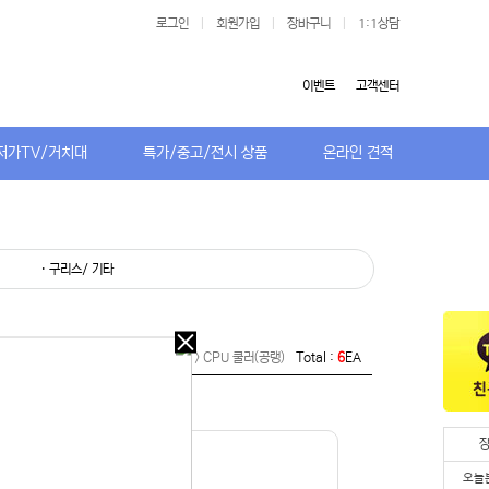
로그인
|
회원가입
|
장바구니
|
1:1상담
이벤트
고객센터
저가TV/거치대
특가/중고/전시 상품
온라인 견적
· 구리스/ 기타
오늘
Home >
컴퓨터부품 > 쿨러/ 튜닝용품 > CPU 쿨러(공랭)
Total :
6
EA
다시
보지
않기
오늘
다시
오늘