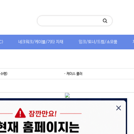
C)
네크워크/케이블/기타 자재
잉크/토너/드럼/소모품
(수랭)
· 케이스 쿨러
이용 안내