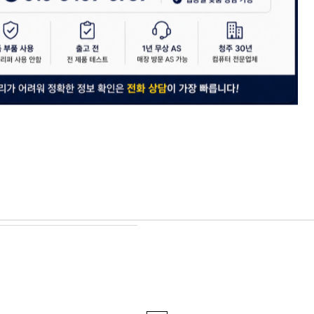
SYS] Socoool RC 1100 PWM
[CPU쿨러]
58,500원