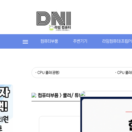
컴퓨터부품
주변기기
라임컴퓨터(조립P
· CPU 쿨러(공랭)
· CPU 쿨러
컴퓨터부품 > 쿨러/ 튜닝용품 > CPU 쿨러(공랭)
홈페이지 