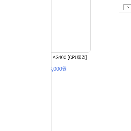
보지
 있습니다.
않기
실 수 있습니
 이용해 주
 [C
[DEEPCOOL] AG400 [CPU쿨러]
23,000원