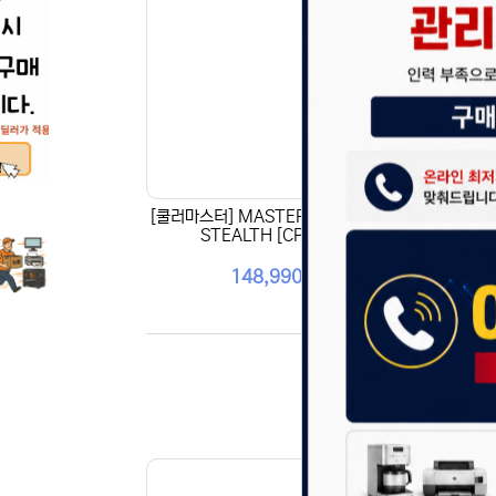
안녕하세요,
현재 내부 
불편을 드려
제품 문의,
다.
043-274
또는 네이버
셔도 됩니다
항상 더 나
감사합니다.
(주)디앤아
[쿨러마스터] MASTER AIR MA824
[쿨러
STEALTH [CPU쿨러]
148,990원