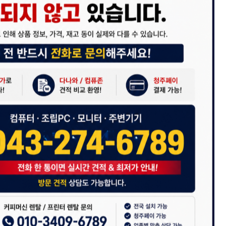
 (주)디앤아이입니다.
사정으로 인해 홈페이지 관리 및 상품 업데이트가 원활하게 진행되지 않고
 죄송합니다.
 견적 문의 및 상담은 아래 연락처로 문의해 주시면 더욱 빠르게 안내받으
-6789 / 렌탈문의 010-3409-6789
에서 "디앤아이" 또는 "디앤아이몰"을 검색하시어 네이버 스마트스토어를
.
은 서비스로 보답하겠습니다.
이
마스터] HYPER 622 HALO WH
[쿨러마스터] Hyper 620S ARGB
ITE [CPU쿨러]
PU 쿨러]
62,000원
37,040원