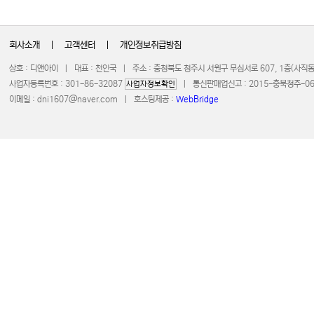
회사소개
|
고객센터
|
개인정보취급방침
상호 : 디앤아이 | 대표 : 천인국 | 주소 : 충청북도 청주시 서원구 무심서로 607, 1층(사
사업자등록번호 : 301-86-32087
| 통신판매업신고 : 2015-충북청주-0672 
사업자정보확인
이메일 :
dni1607@naver.com
| 호스팅제공 :
WebBridge
COPYRIGHT 20