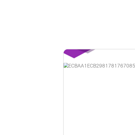
홈페이지 이용 안
안녕하세요, (주)디앤
현재 내부 사정으로 
불편을 드려 죄송합니
제품 문의, 견적 문의
다.
043-274-6789 /
또는 네이버에서 "디