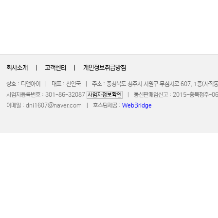
회사소개
|
고객센터
|
개인정보취급방침
상호 : 디앤아이 | 대표 : 천인국 | 주소 : 충청북도 청주시 서원구 무심서로 607, 1층(사
사업자등록번호 : 301-86-32087
| 통신판매업신고 : 2015-충북청주-0672 
사업자정보확인
이메일 :
dni1607@naver.com
| 호스팅제공 :
WebBridge
COPYRIGHT 20