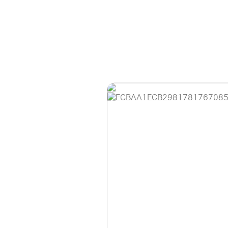
홈페이지 이용 안
안녕하세요, (주)디앤
현재 내부 사정으로 
불편을 드려 죄송합니
제품 문의, 견적 문의
다.
043-274-6789 /
또는 네이버에서 "디
셔도 됩니다.