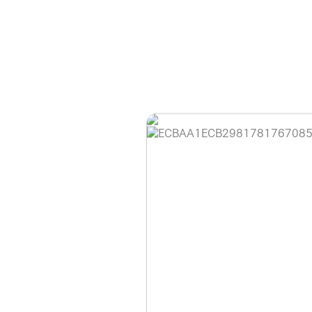
홈페이지 이용 안
안녕하세요, (주)디앤
현재 내부 사정으로 
불편을 드려 죄송합니
제품 문의, 견적 문의
다.
043-274-6789 /
또는 네이버에서 "디
셔도 됩니다.