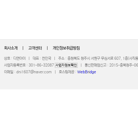
회사소개
|
고객센터
|
개인정보취급방침
상호 : 디앤아이 | 대표 : 천인국 | 주소 : 충청북도 청주시 서원구 무심서로 607, 1층(사
사업자등록번호 : 301-86-32087
| 통신판매업신고 : 2015-충북청주-0672 
사업자정보확인
이메일 :
dni1607@naver.com
| 호스팅제공 :
WebBridge
COPYRIGHT 20