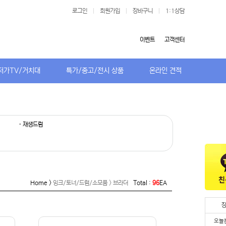
로그인
|
회원가입
|
장바구니
|
1:1상담
이벤트
고객센터
저가TV/거치대
특가/중고/전시 상품
온라인 견적
· 재생드럼
Home >
잉크/토너/드럼/소모품 > 브라더
Total :
96
EA
오늘