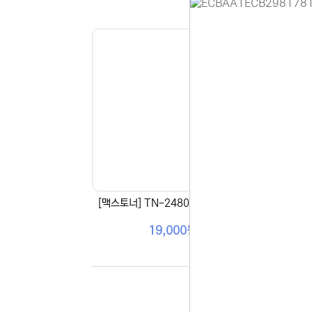
홈페이지 
안녕하세요,
현재 내부 
불편을 드려
제품 문의,
다.
043-274
또는 네이버
셔도 됩니다
항상 더 나
감사합니다.
[맥스토너] TN-2480 (MONO 3K)
[맥스
(주)디앤아
19,000원