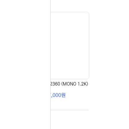
다시
보지
않기
오늘
다시
보지
 있습니다.
않기
실 수 있습니
 이용해 주
6K)
[맥스토너] TN-2360 (MONO 1.2K)
17,000원