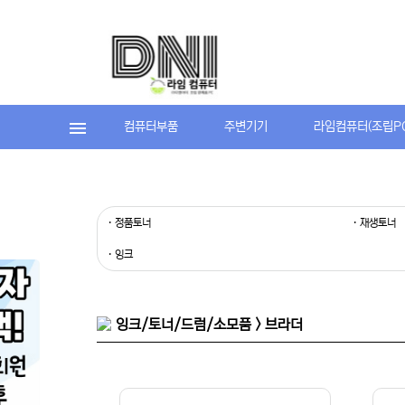
컴퓨터부품
주변기기
라임컴퓨터(조립P
· 정품토너
· 재생토너
· 잉크
잉크/토너/드럼/소모품 > 브라더