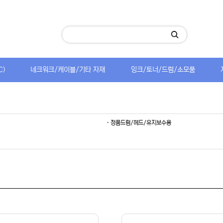
C)
네크워크/케이블/기타 자재
잉크/토너/드럼/소모품
· 정품드럼/헤드/유지보수용