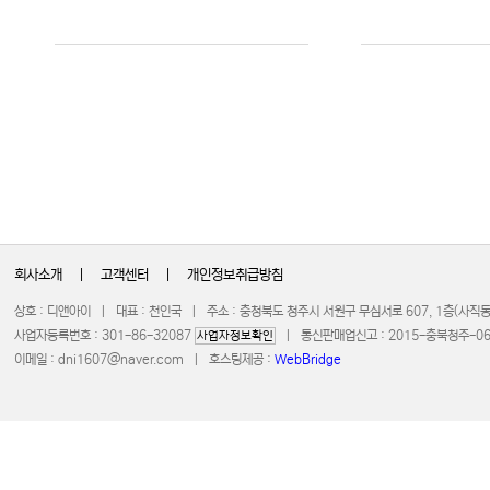
회사소개
|
고객센터
|
개인정보취급방침
상호 : 디앤아이 | 대표 : 천인국 | 주소 : 충청북도 청주시 서원구 무심서로 607, 1층(사
사업자등록번호 : 301-86-32087
| 통신판매업신고 : 2015-충북청주-0672 
사업자정보확인
이메일 :
dni1607@naver.com
| 호스팅제공 :
WebBridge
COPYRIGHT 20