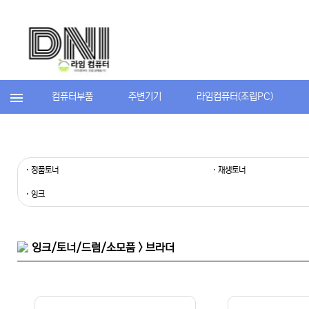
컴퓨터부품
주변기기
라임컴퓨터(조립PC)
· 정품토너
· 재생토너
· 잉크
잉크/토너/드럼/소모품 > 브라더