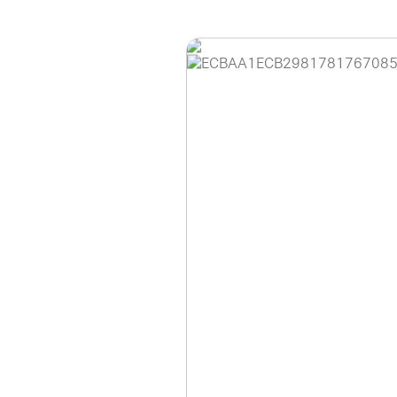
홈페이지 이용 안
안녕하세요, (주)디앤
현재 내부 사정으로 
불편을 드려 죄송합니
제품 문의, 견적 문의
다.
043-274-6789 /
또는 네이버에서 "디
셔도 됩니다.
항상 더 나은 서비스
감사합니다.
(주)디앤아이