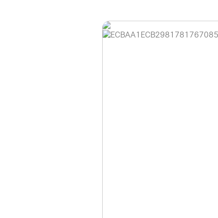
홈페이지 이용 안
안녕하세요, (주)디앤
현재 내부 사정으로 
불편을 드려 죄송합니
제품 문의, 견적 문의
다.
043-274-6789 /
또는 네이버에서 "디
셔도 됩니다.
항상 더 나은 서비스
감사합니다.
(주)디앤아이