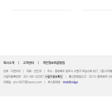
회사소개
|
고객센터
|
개인정보취급방침
상호 : 디앤아이 | 대표 : 천인국 | 주소 : 충청북도 청주시 서원구 무심서로 607, 1층(사
사업자등록번호 : 301-86-32087
| 통신판매업신고 : 2015-충북청주-0672 
사업자정보확인
이메일 :
dni1607@naver.com
| 호스팅제공 :
WebBridge
COPYRIGHT 20