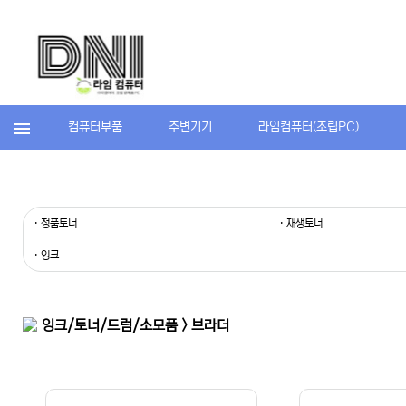
컴퓨터부품
주변기기
라임컴퓨터(조립PC)
· 정품토너
· 재생토너
· 잉크
잉크/토너/드럼/소모품 > 브라더