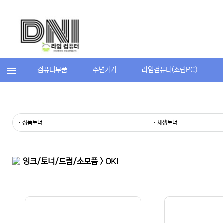
컴퓨터부품
주변기기
라임컴퓨터(조립PC)
· 정품토너
· 재생토너
잉크/토너/드럼/소모품 > OKI