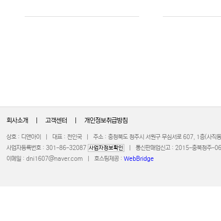
회사소개
|
고객센터
|
개인정보취급방침
상호 : 디앤아이 | 대표 : 천인국 | 주소 : 충청북도 청주시 서원구 무심서로 607, 1층(사
사업자등록번호 : 301-86-32087
| 통신판매업신고 : 2015-충북청주-0672 
사업자정보확인
이메일 :
dni1607@naver.com
| 호스팅제공 :
WebBridge
COPYRIGHT 20