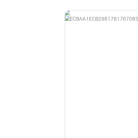
홈페이지 이용 안
안녕하세요, (주)디앤
현재 내부 사정으로 
불편을 드려 죄송합니
제품 문의, 견적 문의
다.
043-274-6789 /
또는 네이버에서 "디
셔도 됩니다.
항상 더 나은 서비스
감사합니다.
(주)디앤아이