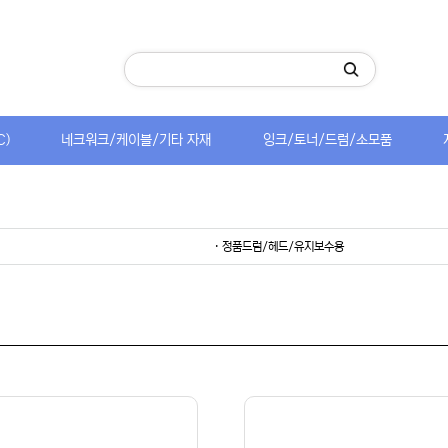
C)
네크워크/케이블/기타 자재
잉크/토너/드럼/소모품
· 정품드럼/헤드/유지보수용