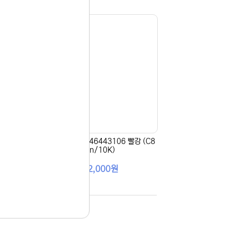
(ES
[OKI] 정품토너 46443106 빨강 (C8
33n/10K)
202,000원