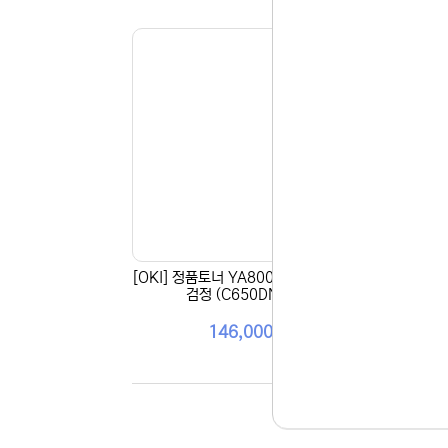
[OKI] 정품토너 YA8001-1088G036
[OK
검정 (C650DN/7K)
146,000원