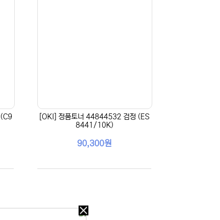
(C9
[OKI] 정품토너 44844532 검정 (ES
8441/10K)
90,300원
오늘