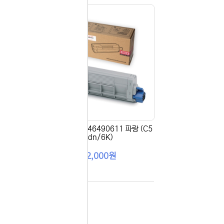
다시
보지
않기
오늘
다시
보지
 있습니다.
않기
실 수 있습니
 이용해 주
(ES
[OKI] 정품토너 46490611 파랑 (C5
32dn/6K)
162,000원