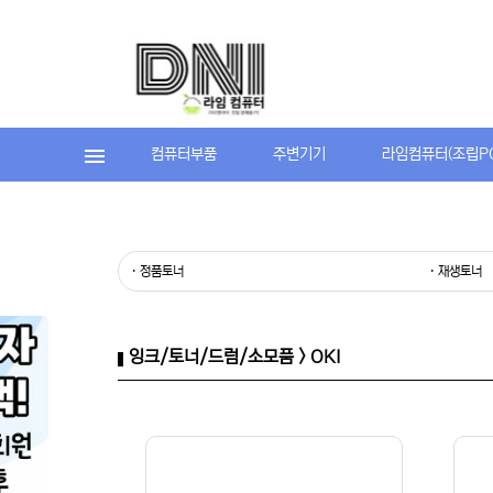
컴퓨터부품
주변기기
라임컴퓨터(조립P
· 정품토너
· 재생토너
잉크/토너/드럼/소모품 > OKI