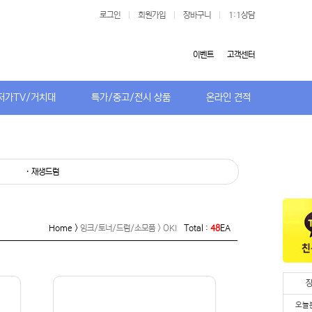
로그인
|
회원가입
|
장바구니
|
1:1상담
이벤트
고객센터
저가TV/거치대
특가/중고/전시 상품
온라인 견적
· 재생드럼
Home >
잉크/토너/드럼/소모품 > OKI
Total :
48
EA
오늘