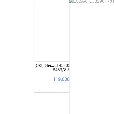
홈페이지 
안녕하세요,
현재 내부 
불편을 드려
제품 문의,
다.
043-274
또는 네이버
셔도 됩니다
[OKI] 정품토너 45862835 파랑 (ES
[OK
항상 더 나
8483/8.8K)
감사합니다.
(주)디앤아
119,000원