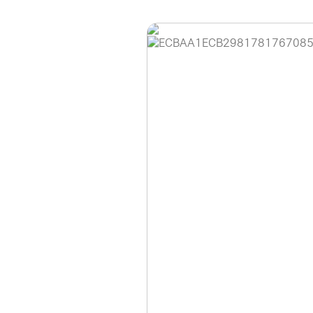
홈페이지 이용 안
안녕하세요, (주)디앤
현재 내부 사정으로 
불편을 드려 죄송합니
제품 문의, 견적 문의
다.
043-274-6789 /
또는 네이버에서 "디
셔도 됩니다.
항상 더 나은 서비스
감사합니다.
(주)디앤아이