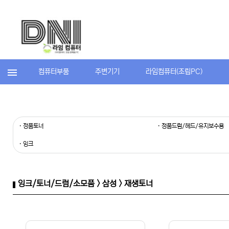
컴퓨터부품
주변기기
라임컴퓨터(조립PC)
· 정품토너
· 정품드럼/헤드/유지보수용
· 잉크
잉크/토너/드럼/소모품 > 삼성 > 재생토너