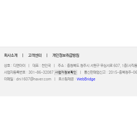
회사소개
|
고객센터
|
개인정보취급방침
상호 : 디앤아이 | 대표 : 천인국 | 주소 : 충청북도 청주시 서원구 무심서로 607, 1층(사
사업자등록번호 : 301-86-32087
| 통신판매업신고 : 2015-충북청주-0672 
사업자정보확인
이메일 :
dni1607@naver.com
| 호스팅제공 :
WebBridge
COPYRIGHT 20