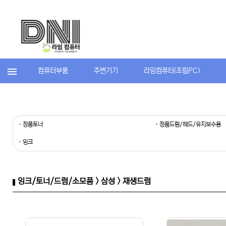
컴퓨터부품
주변기기
라임컴퓨터(조립PC)
· 정품토너
· 정품드럼/헤드/유지보수용
· 잉크
잉크/토너/드럼/소모품 > 삼성 > 재생드럼