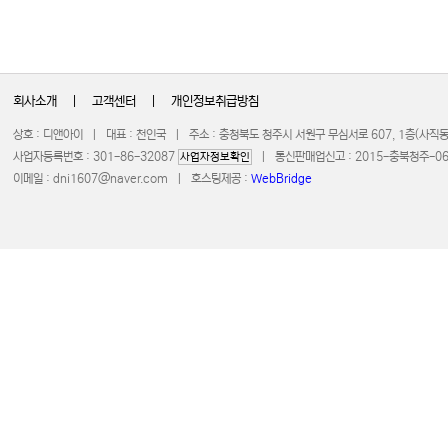
회사소개
|
고객센터
|
개인정보취급방침
상호 : 디앤아이 | 대표 : 천인국 | 주소 : 충청북도 청주시 서원구 무심서로 607, 1층(사
사업자등록번호 : 301-86-32087
| 통신판매업신고 : 2015-충북청주-0672 
사업자정보확인
이메일 :
dni1607@naver.com
| 호스팅제공 :
WebBridge
COPYRIGHT 20