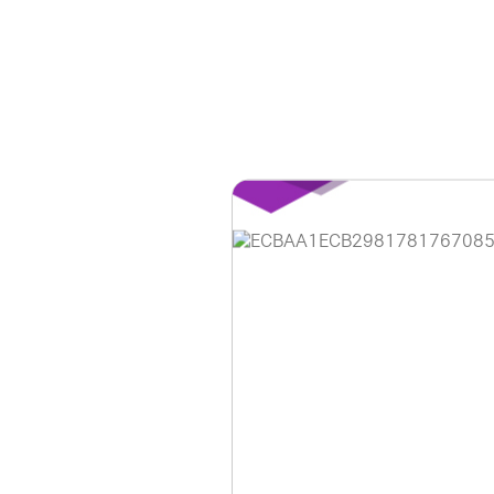
홈페이지 이용 안
안녕하세요, (주)디앤
현재 내부 사정으로 
불편을 드려 죄송합니
제품 문의, 견적 문의
다.
043-274-6789 /
또는 네이버에서 "디