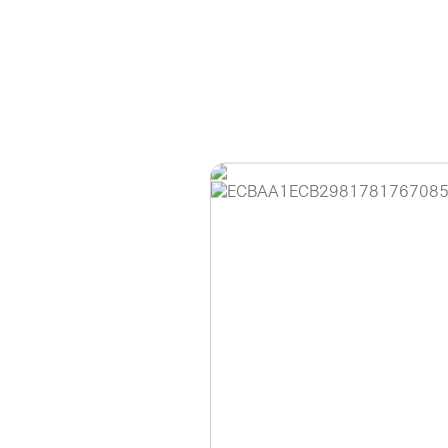
홈페이지 이용 안
안녕하세요, (주)디앤
현재 내부 사정으로 
불편을 드려 죄송합니
제품 문의, 견적 문의
다.
043-274-6789 /
또는 네이버에서 "디
셔도 됩니다.