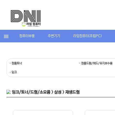
컴퓨터부품
주변기기
라임컴퓨터(조립PC)
· 정품토너
· 정품드럼/헤드/유지보수용
· 잉크
잉크/토너/드럼/소모품 > 삼성 > 재생드럼