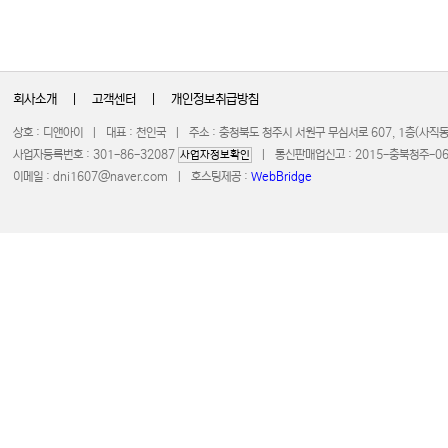
회사소개
|
고객센터
|
개인정보취급방침
상호 : 디앤아이 | 대표 : 천인국 | 주소 : 충청북도 청주시 서원구 무심서로 607, 1층(사
사업자등록번호 : 301-86-32087
| 통신판매업신고 : 2015-충북청주-0672 
사업자정보확인
이메일 :
dni1607@naver.com
| 호스팅제공 :
WebBridge
COPYRIGHT 20