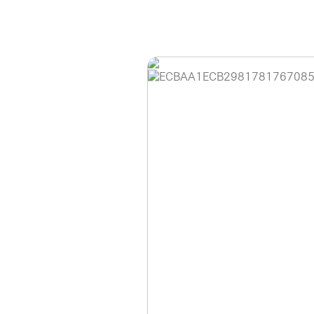
홈페이지 이용 안
안녕하세요, (주)디앤
현재 내부 사정으로 
불편을 드려 죄송합니
제품 문의, 견적 문의
다.
043-274-6789 /
또는 네이버에서 "디
셔도 됩니다.
항상 더 나은 서비스
감사합니다.
(주)디앤아이