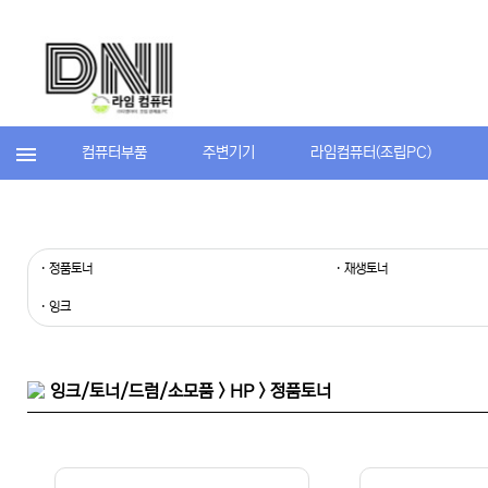
컴퓨터부품
주변기기
라임컴퓨터(조립PC)
· 정품토너
· 재생토너
· 잉크
잉크/토너/드럼/소모품 > HP > 정품토너