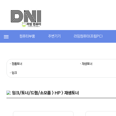
컴퓨터부품
주변기기
라임컴퓨터(조립PC)
· 정품토너
· 재생토너
· 잉크
잉크/토너/드럼/소모품 > HP > 재생토너