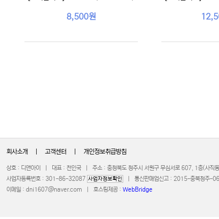
8,500원
12,
회사소개
|
고객센터
|
개인정보취급방침
상호 : 디앤아이 | 대표 : 천인국 | 주소 : 충청북도 청주시 서원구 무심서로 607, 1층(사
사업자등록번호 : 301-86-32087
| 통신판매업신고 : 2015-충북청주-0672 
사업자정보확인
이메일 :
dni1607@naver.com
| 호스팅제공 :
WebBridge
COPYRIGHT 20