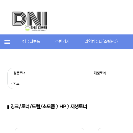
컴퓨터부품
주변기기
라임컴퓨터(조립PC)
· 정품토너
· 재생토너
· 잉크
잉크/토너/드럼/소모품 > HP > 재생토너