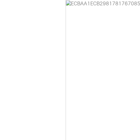
홈페이지 이용 안
안녕하세요, (주)디앤
현재 내부 사정으로 
불편을 드려 죄송합니
제품 문의, 견적 문의
다.
043-274-6789 /
또는 네이버에서 "디
셔도 됩니다.
항상 더 나은 서비스
감사합니다.
(주)디앤아이