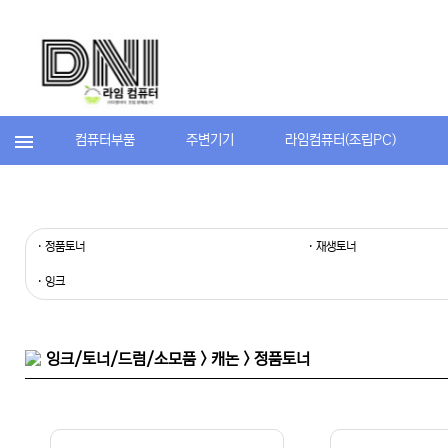
컴퓨터부품
주변기기
라임컴퓨터(조립PC)
· 정품토너
· 재생토너
· 잉크
잉크/토너/드럼/소모품 > 캐논 > 정품토너