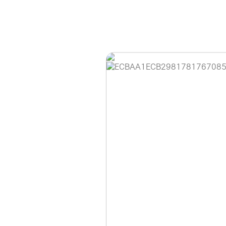
홈페이지 이용 안
안녕하세요, (주)디앤
현재 내부 사정으로 
불편을 드려 죄송합니
제품 문의, 견적 문의
다.
043-274-6789 /
또는 네이버에서 "디
셔도 됩니다.
항상 더 나은 서비스
감사합니다.
(주)디앤아이