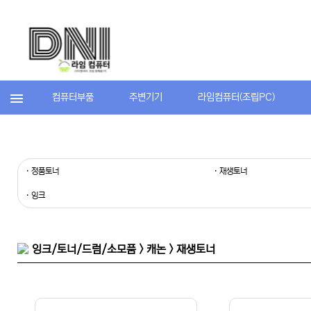
컴퓨터부품
주변기기
라임컴퓨터(조립PC)
· 정품토너
· 재생토너
· 잉크
잉크/토너/드럼/소모품 > 캐논 > 재생토너