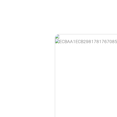
홈페이지 이용 안
안녕하세요, (주)디앤
현재 내부 사정으로 
불편을 드려 죄송합니
제품 문의, 견적 문의
다.
043-274-6789 /
또는 네이버에서 "디
셔도 됩니다.
항상 더 나은 서비스
감사합니다.