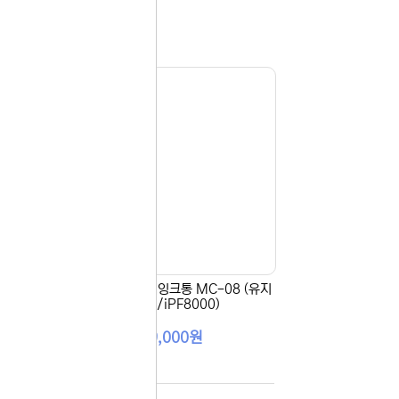
보지
않기
오늘
다시
보지
 있습니다.
않기
실 수 있습니
 이용해 주
(유지
[Canon] 정품폐잉크통 MC-08 (유지
보수킷/iPF8000)
99,000원