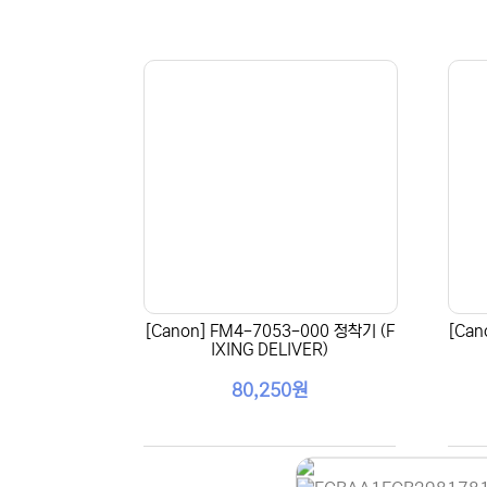
[Canon] FM4-7053-000 정착기 (F
[Ca
IXING DELIVER)
80,250원