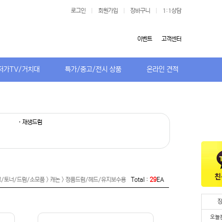
로그인
|
회원가입
|
장바구니
|
1:1상담
이벤트
고객센터
저가TV/거치대
특가/중고/전시 상품
온라인 견적
· 재생드럼
/토너/드럼/소모품 > 캐논 > 정품드럼/헤드/유지보수용
Total :
29
EA
오늘