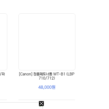
럼/파
[Canon] 정품폐토너통 WT-B1 (LBP
710/712)
48,000원
오늘
다시