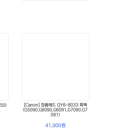
[Canon] 정품헤드 QY6-8033 흑백
50)
(G5090,G6090,G6091,G7090.G7
091)
41,900원