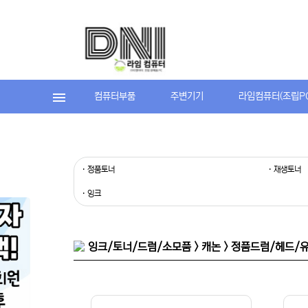
컴퓨터부품
주변기기
라임컴퓨터(조립P
· 정품토너
· 재생토너
· 잉크
잉크/토너/드럼/소모품 > 캐논 > 정품드럼/헤드