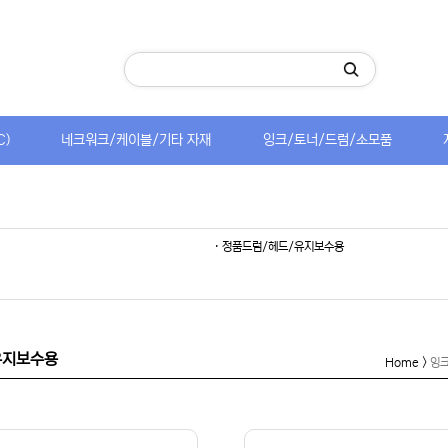
C)
네크워크/케이블/기타 자재
잉크/토너/드럼/소모품
· 정품드럼/헤드/유지보수용
/유지보수용
Home >
잉크