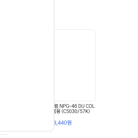
[Canon] 정품드럼 NPG-46 DU COL
빨강)
OR 3색 컬러공용 (C5030/57K)
288,440원