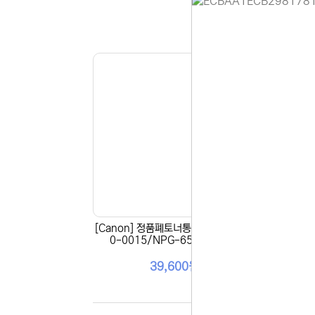
홈페이지 
안녕하세요,
현재 내부 
불편을 드려
제품 문의,
다.
043-274
또는 네이버
셔도 됩니다
항상 더 나
감사합니다.
(주)디앤아
[Canon] 정품폐토너통 WT-201(FM
[Ca
0-0015/NPG-65,NPG-66)
39,600원