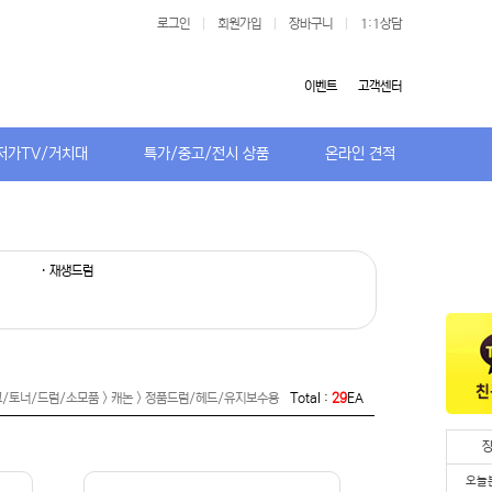
로그인
|
회원가입
|
장바구니
|
1:1상담
이벤트
고객센터
저가TV/거치대
특가/중고/전시 상품
온라인 견적
· 재생드럼
/토너/드럼/소모품 > 캐논 > 정품드럼/헤드/유지보수용
Total :
29
EA
오늘