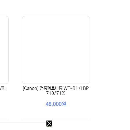
럼/파
[Canon] 정품폐토너통 WT-B1 (LBP
710/712)
48,000원
오늘
다시