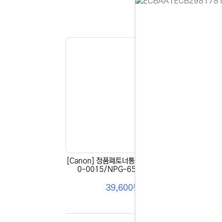
홈페이지 
안녕하세요,
현재 내부 
불편을 드려
제품 문의,
다.
043-274
또는 네이버
셔도 됩니다
항상 더 나
감사합니다.
(주)디앤아
[Canon] 정품폐토너통 WT-201(FM
[Ca
0-0015/NPG-65,NPG-66)
39,600원