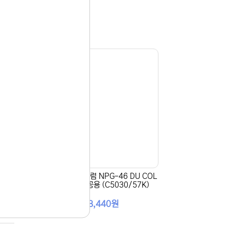
[Canon] 정품드럼 NPG-46 DU COL
빨강)
OR 3색 컬러공용 (C5030/57K)
288,440원