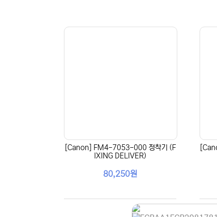
[Canon] FM4-7053-000 정착기 (F
[Ca
IXING DELIVER)
80,250원