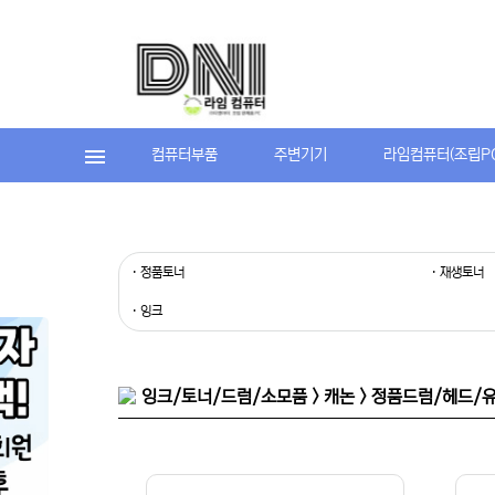
컴퓨터부품
주변기기
라임컴퓨터(조립P
· 정품토너
· 재생토너
· 잉크
잉크/토너/드럼/소모품 > 캐논 > 정품드럼/헤드