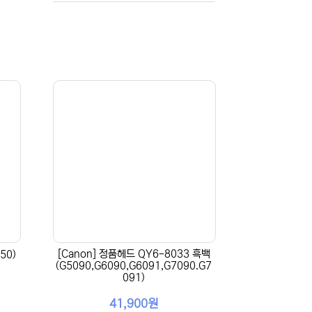
[Canon] 정품헤드 QY6-8033 흑백
50)
(G5090,G6090,G6091,G7090.G7
091)
41,900원