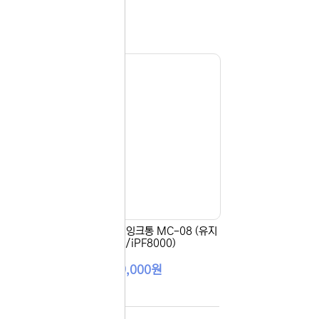
보지
않기
오늘
다시
보지
 있습니다.
않기
실 수 있습니
 이용해 주
(유지
[Canon] 정품폐잉크통 MC-08 (유지
보수킷/iPF8000)
99,000원