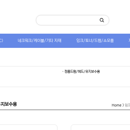
C)
네크워크/케이블/기타 자재
잉크/토너/드럼/소모품
· 정품드럼/헤드/유지보수용
/유지보수용
Home >
잉크