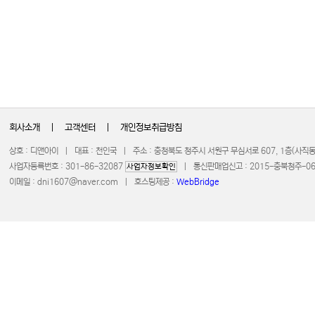
회사소개
|
고객센터
|
개인정보취급방침
상호 : 디앤아이 | 대표 : 천인국 | 주소 : 충청북도 청주시 서원구 무심서로 607, 1층(사
사업자등록번호 : 301-86-32087
| 통신판매업신고 : 2015-충북청주-0672 
사업자정보확인
이메일 :
dni1607@naver.com
| 호스팅제공 :
WebBridge
COPYRIGHT 20