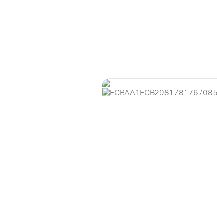
홈페이지 이용 안
안녕하세요, (주)디앤
현재 내부 사정으로 
불편을 드려 죄송합니
제품 문의, 견적 문의
다.
043-274-6789 /
또는 네이버에서 "디
셔도 됩니다.