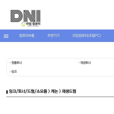
컴퓨터부품
주변기기
라임컴퓨터(조립PC)
· 정품토너
· 재생토너
· 잉크
잉크/토너/드럼/소모품 > 캐논 > 재생드럼