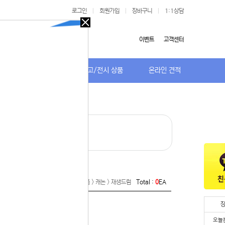
로그인
|
회원가입
|
장바구니
|
1:1상담
오늘
다시
이벤트
고객센터
보지
않기
저가TV/거치대
특가/중고/전시 상품
온라인 견적
오늘
다시
보지
않기
 있습니다.
· 재생드럼
실 수 있습니
 이용해 주
Home >
잉크/토너/드럼/소모품 > 캐논 > 재생드럼
Total :
0
EA
오늘