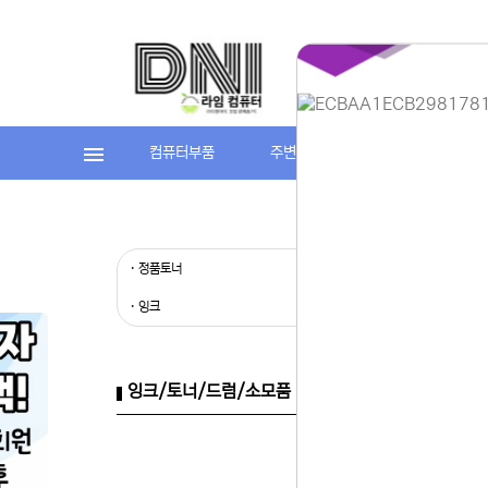
컴퓨터부품
주변기기
라임컴퓨터(조립P
홈페이지 
안녕하세요,
현재 내부 
· 정품토너
· 재생토너
불편을 드려
제품 문의,
· 잉크
다.
043-274
또는 네이버
셔도 됩니다
잉크/토너/드럼/소모품 > 캐논 > 재생드럼
항상 더 나
감사합니다.
(주)디앤아