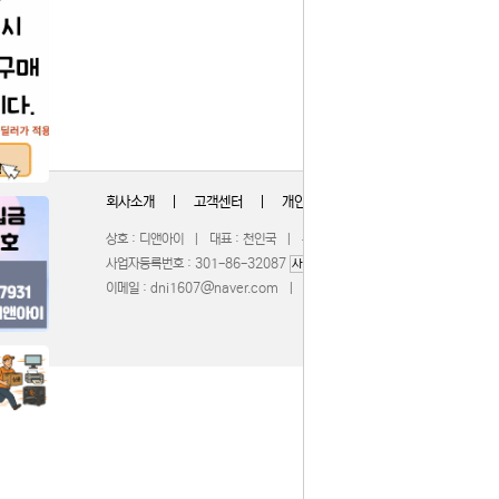
회사소개
|
고객센터
|
개인정보취급방침
상호 : 디앤아이 | 대표 : 천인국 | 주소 : 충청북도 청주시 서원구 무심서
사업자등록번호 : 301-86-32087
| 통신판매업신고 : 201
사업자정보확인
이메일 :
dni1607@naver.com
| 호스팅제공 :
WebBridge
COPY