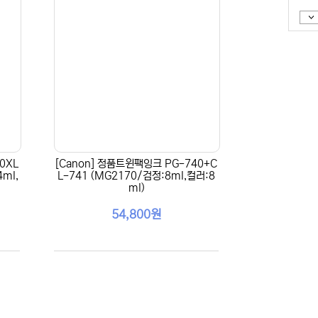
0XL
[Canon] 정품트윈팩잉크 PG-740+C
ml,
L-741 (MG2170/검정:8ml,컬러:8
ml)
54,800원