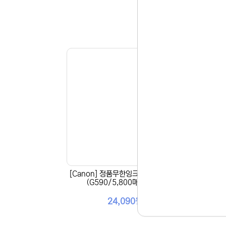
[Canon] 정품무한잉크 GI-93C 파랑
[Ca
(G590/5,800매/60ml)
+CL
24,090원