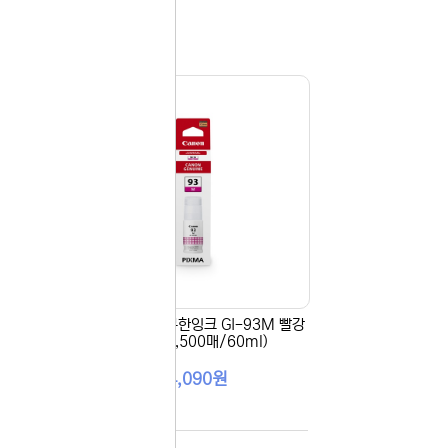
다시
보지
않기
오늘
다시
보지
 있습니다.
않기
실 수 있습니
 이용해 주
GBK
[Canon] 정품무한잉크 GI-93M 빨강
)
(G590/7,500매/60ml)
24,090원