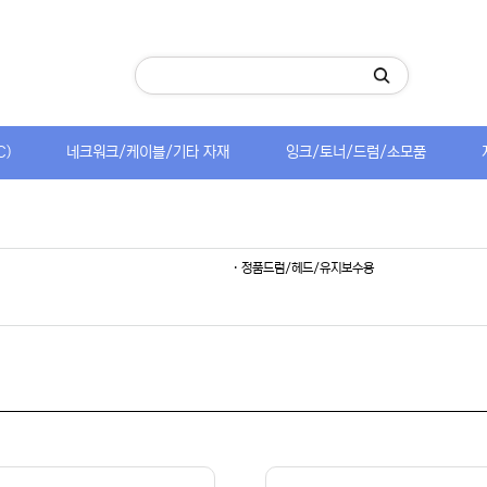
C)
네크워크/케이블/기타 자재
잉크/토너/드럼/소모품
· 정품드럼/헤드/유지보수용