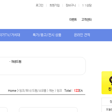
로그인
|
회원가입
|
장바구니
|
1:1상담
이벤트
고객센터
저가TV/거치대
특가/중고/전시 상품
온라인 견적
· 재생드럼
Home >
잉크/토너/드럼/소모품 > 캐논 > 잉크
Total :
122
EA
오늘