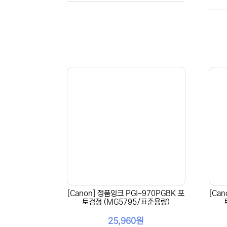
[Canon] 정품잉크 PGI-970PGBK 포
[Ca
토검정 (MG5795/표준용량)
25,960원