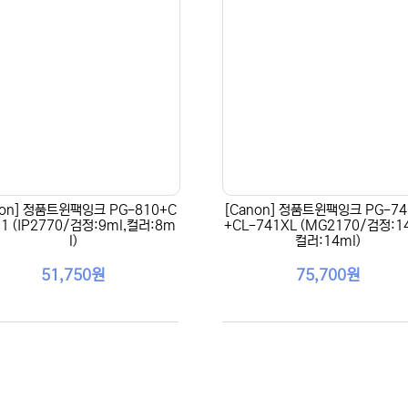
non] 정품트윈팩잉크 PG-810+C
[Canon] 정품트윈팩잉크 PG-74
11 (IP2770/검정:9ml,컬러:8m
+CL-741XL (MG2170/검정:14
l)
컬러:14ml)
51,750원
75,700원