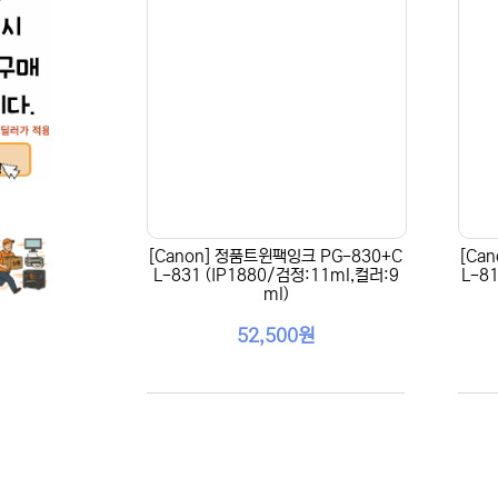
[Canon] 정품트윈팩잉크 PG-830+C
[Ca
L-831 (IP1880/검정:11ml,컬러:9
L-8
ml)
52,500원