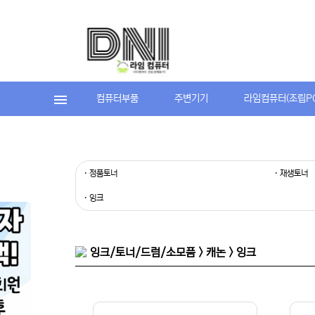
컴퓨터부품
주변기기
라임컴퓨터(조립P
· 정품토너
· 재생토너
· 잉크
잉크/토너/드럼/소모품 > 캐논 > 잉크