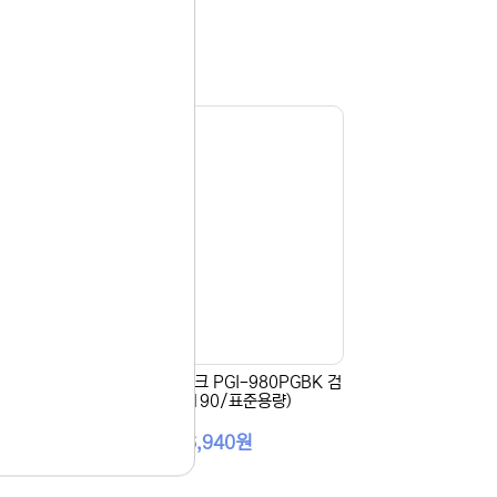
+CL
[Canon] 정품잉크 PGI-980PGBK 검
ml)
정 (TS8190/표준용량)
16,940원