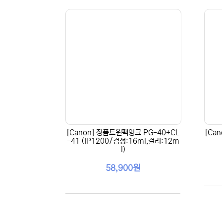
[Canon] 정품트윈팩잉크 PG-40+CL
[Ca
-41 (IP1200/검정:16ml,컬러:12m
l)
58,900원