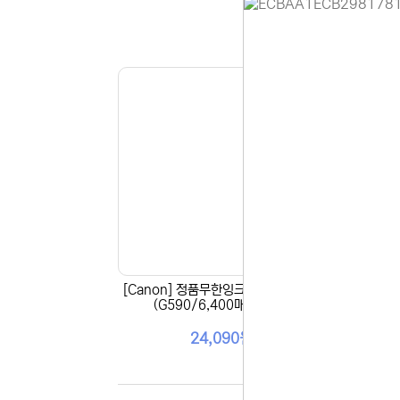
홈페이지 
안녕하세요,
현재 내부 
불편을 드려
제품 문의,
다.
043-274
또는 네이버
셔도 됩니다
항상 더 나
감사합니다.
(주)디앤아
[Canon] 정품무한잉크 GI-93Y 노랑
[Ca
(G590/6,400매/60ml)
24,090원