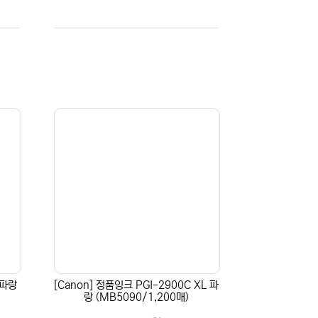
 파랑
[Canon] 정품잉크 PGI-2900C XL 파
랑 (MB5090/1,200매)