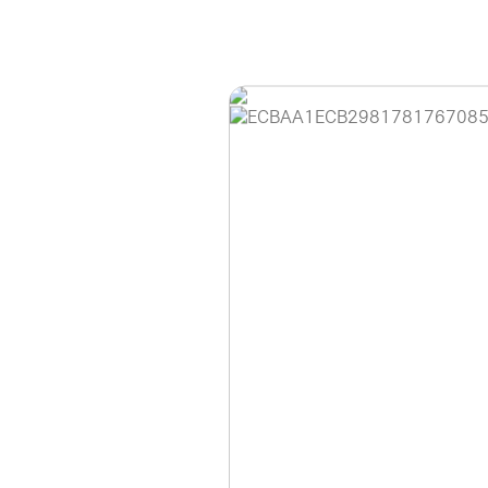
홈페이지 이용 안
안녕하세요, (주)디앤
현재 내부 사정으로 
불편을 드려 죄송합니
제품 문의, 견적 문의
다.
043-274-6789 /
또는 네이버에서 "디
셔도 됩니다.
항상 더 나은 서비스
감사합니다.
(주)디앤아이