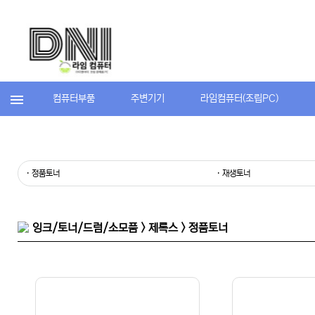
컴퓨터부품
주변기기
라임컴퓨터(조립PC)
· 정품토너
· 재생토너
잉크/토너/드럼/소모품 > 제록스 > 정품토너