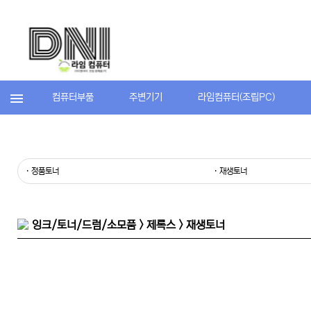
컴퓨터부품
주변기기
라임컴퓨터(조립PC)
· 정품토너
· 재생토너
잉크/토너/드럼/소모품 > 제록스 > 재생토너