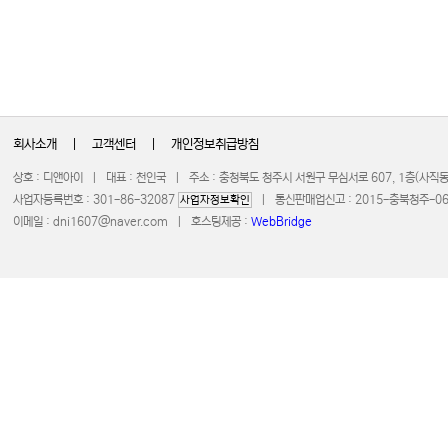
회사소개
|
고객센터
|
개인정보취급방침
상호 : 디앤아이 | 대표 : 천인국 | 주소 : 충청북도 청주시 서원구 무심서로 607, 1층(사
사업자등록번호 : 301-86-32087
| 통신판매업신고 : 2015-충북청주-0672 
사업자정보확인
이메일 :
dni1607@naver.com
| 호스팅제공 :
WebBridge
COPYRIGHT 20