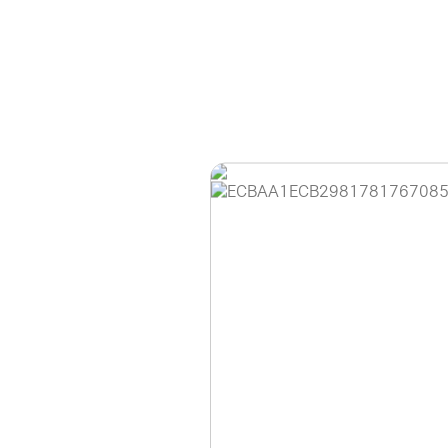
홈페이지 이용 안
안녕하세요, (주)디앤
현재 내부 사정으로 
불편을 드려 죄송합니
제품 문의, 견적 문의
다.
043-274-6789 /
또는 네이버에서 "디
셔도 됩니다.