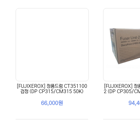
[FUJIXEROX] 정품드럼 CT351100
[FUJIXEROX] 
검정 (DP CP315/CM315 50K)
2 (DP CP305/C
66,000원
94,