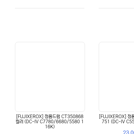
[FUJIXEROX] 정품드럼 CT350868
[FUJIXEROX] 
컬러 (DC-IV C7780/6680/5580 1
751 (DC-IV C5
16K)
23,