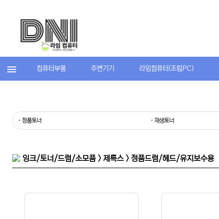
컴퓨터부품
주변기기
라임컴퓨터(조립PC)
· 정품토너
· 재생토너
잉크/토너/드럼/소모품 > 제록스 > 정품드럼/헤드/유지보수용