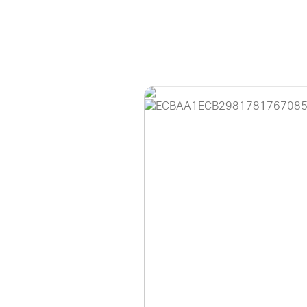
홈페이지 이용 안
안녕하세요, (주)디앤
현재 내부 사정으로 
불편을 드려 죄송합니
제품 문의, 견적 문의
다.
043-274-6789 /
또는 네이버에서 "디
셔도 됩니다.
항상 더 나은 서비스
감사합니다.