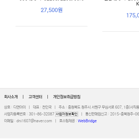
K
27,500원
175,
회사소개
|
고객센터
|
개인정보취급방침
상호 : 디앤아이 | 대표 : 천인국 | 주소 : 충청북도 청주시 서원구 무심서로 607, 1층(사
사업자등록번호 : 301-86-32087
| 통신판매업신고 : 2015-충북청주-0672 
사업자정보확인
이메일 :
dni1607@naver.com
| 호스팅제공 :
WebBridge
COPYRIGHT 20