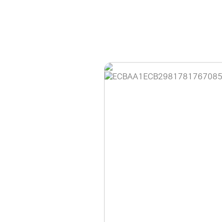
홈페이지 이용 안
안녕하세요, (주)디앤
현재 내부 사정으로 
불편을 드려 죄송합니
제품 문의, 견적 문의
다.
043-274-6789 /
또는 네이버에서 "디
셔도 됩니다.
항상 더 나은 서비스
감사합니다.