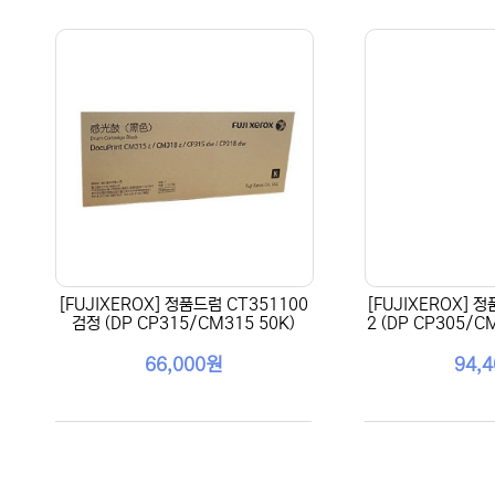
[FUJIXEROX] 정품드럼 CT351100
[FUJIXEROX] 
검정 (DP CP315/CM315 50K)
2 (DP CP305/C
66,000원
94,