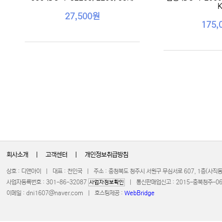
K
27,500원
175,
회사소개
|
고객센터
|
개인정보취급방침
상호 : 디앤아이 | 대표 : 천인국 | 주소 : 충청북도 청주시 서원구 무심서로 607, 1층(사
사업자등록번호 : 301-86-32087
| 통신판매업신고 : 2015-충북청주-0672 
사업자정보확인
이메일 :
dni1607@naver.com
| 호스팅제공 :
WebBridge
COPYRIGHT 20