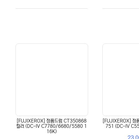
[FUJIXEROX] 정품드럼 CT350868
[FUJIXEROX] 
컬러 (DC-IV C7780/6680/5580 1
751 (DC-IV C5
16K)
23,