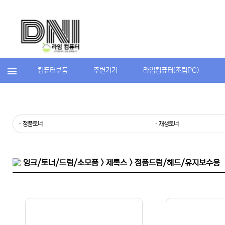
컴퓨터부품
주변기기
라임컴퓨터(조립PC)
· 정품토너
· 재생토너
잉크/토너/드럼/소모품 > 제록스 > 정품드럼/헤드/유지보수용