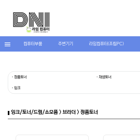
컴퓨터부품
주변기기
라임컴퓨터(조립PC)
· 정품토너
· 재생토너
· 잉크
잉크/토너/드럼/소모품 > 브라더 > 정품토너