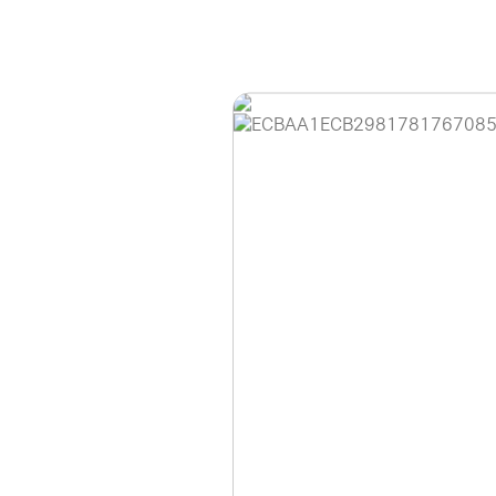
홈페이지 이용 안
안녕하세요, (주)디앤
현재 내부 사정으로 
불편을 드려 죄송합니
제품 문의, 견적 문의
다.
043-274-6789 /
또는 네이버에서 "디
셔도 됩니다.
항상 더 나은 서비스
감사합니다.
(주)디앤아이