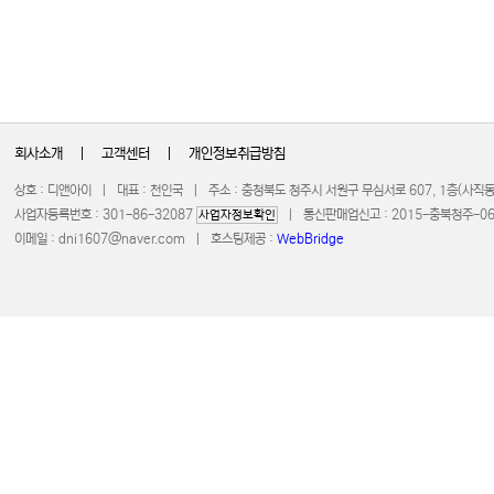
회사소개
|
고객센터
|
개인정보취급방침
상호 : 디앤아이 | 대표 : 천인국 | 주소 : 충청북도 청주시 서원구 무심서로 607, 1층(사
사업자등록번호 : 301-86-32087
| 통신판매업신고 : 2015-충북청주-0672 
사업자정보확인
이메일 :
dni1607@naver.com
| 호스팅제공 :
WebBridge
COPYRIGHT 20