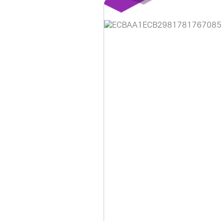
홈페이지 이용 안
안녕하세요, (주)디앤
현재 내부 사정으로 
불편을 드려 죄송합니
제품 문의, 견적 문의
다.
043-274-6789 /
또는 네이버에서 "디
셔도 됩니다.
항상 더 나은 서비스
감사합니다.
(주)디앤아이