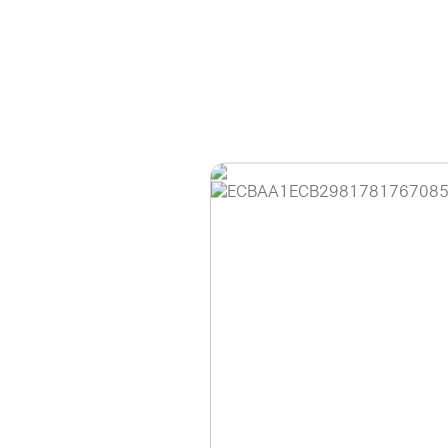
홈페이지 이용 안
안녕하세요, (주)디앤
현재 내부 사정으로 
불편을 드려 죄송합니
제품 문의, 견적 문의
다.
043-274-6789 /
또는 네이버에서 "디
셔도 됩니다.