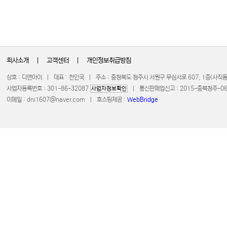
회사소개
|
고객센터
|
개인정보취급방침
상호 : 디앤아이 | 대표 : 천인국 | 주소 : 충청북도 청주시 서원구 무심서로 607, 1층(사
사업자등록번호 : 301-86-32087
| 통신판매업신고 : 2015-충북청주-0672 
사업자정보확인
이메일 :
dni1607@naver.com
| 호스팅제공 :
WebBridge
COPYRIGHT 20