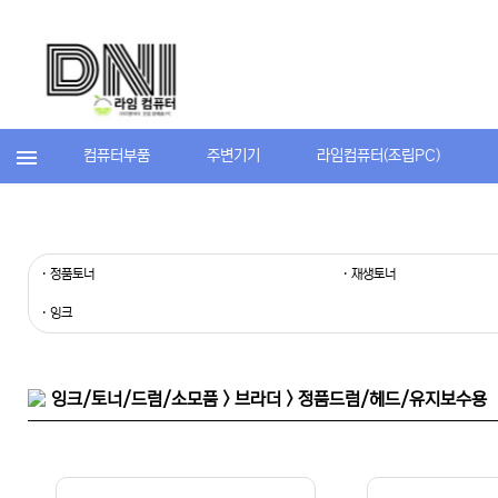
컴퓨터부품
주변기기
라임컴퓨터(조립PC)
· 정품토너
· 재생토너
· 잉크
잉크/토너/드럼/소모품 > 브라더 > 정품드럼/헤드/유지보수용