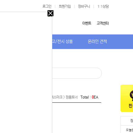
로그인
|
회원가입
|
장바구니
|
1:1상담
오늘
다시
이벤트
고객센터
보지
않기
저가TV/거치대
특가/중고/전시 상품
온라인 견적
오늘
다시
보지
 있습니다.
않기
실 수 있습니
· 재생드럼
 이용해 주
Home >
잉크/토너/드럼/소모품 > 렉스마크 > 정품토너
Total :
0
EA
오늘