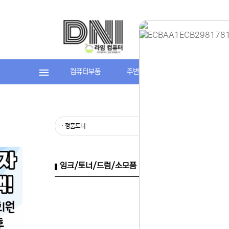
컴퓨터부품
주변기기
라임컴퓨터(조립P
홈페이지 
안녕하세요,
현재 내부 
불편을 드려
제품 문의,
· 정품토너
· 재생토너
다.
043-274
또는 네이버
셔도 됩니다
잉크/토너/드럼/소모품 > 렉스마크 > 정품토너
항상 더 나
감사합니다.
(주)디앤아