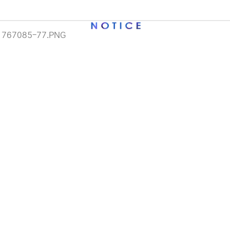
C)
네크워크/케이블/기타 자재
잉크/토너/드럼/소모품
이용 안내
 (주)디앤아이입니다.
사정으로 인해 홈페이지 관리 및 상품 업데이트가 원활하게 진행되지 않고
 죄송합니다.
 견적 문의 및 상담은 아래 연락처로 문의해 주시면 더욱 빠르게 안내받으
· 정품드럼/헤드/유지보수용
-6789 / 렌탈문의 010-3409-6789
에서 "디앤아이" 또는 "디앤아이몰"을 검색하시어 네이버 스마트스토어를
.
은 서비스로 보답하겠습니다.
이