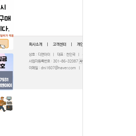
회사소개
|
고객센터
|
개인정보취급방침
상호 : 디앤아이 | 대표 : 천인국 | 주소 : 충청북도 청주시 서원구 무심서
사업자등록번호 : 301-86-32087
| 통신판매업신고 : 201
사업자정보확인
이메일 :
dni1607@naver.com
| 호스팅제공 :
WebBridge
COPY