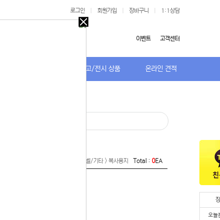
로그인
|
회원가입
|
장바구니
|
1:1상담
오늘
다시
이벤트
고객센터
보지
않기
저가TV/거치대
특가/중고/전시 상품
온라인 견적
오늘
다시
보지
 있습니다.
않기
실 수 있습니
 이용해 주
e >
잉크/토너/드럼/소모품 > 용지/라벨/기타 > 복사용지
Total :
0
EA
오늘