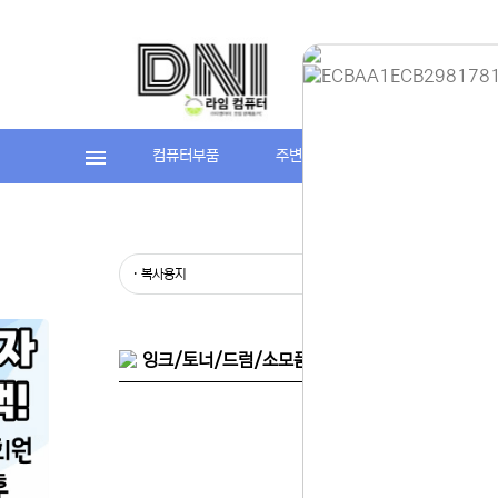
컴퓨터부품
주변기기
라임컴퓨터(조립P
홈페이지 
안녕하세요,
현재 내부 
불편을 드려
제품 문의,
· 복사용지
· 라벨지
다.
043-274
또는 네이버
셔도 됩니다
잉크/토너/드럼/소모품 > 용지/라벨/기타 > 복사
항상 더 나
감사합니다.
(주)디앤아