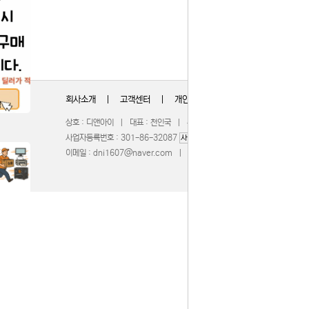
회사소개
|
고객센터
|
개인정보취급방침
상호 : 디앤아이 | 대표 : 천인국 | 주소 : 충청북도 청주시 서원구 무심서
사업자등록번호 : 301-86-32087
| 통신판매업신고 : 201
사업자정보확인
이메일 :
dni1607@naver.com
| 호스팅제공 :
WebBridge
COPY